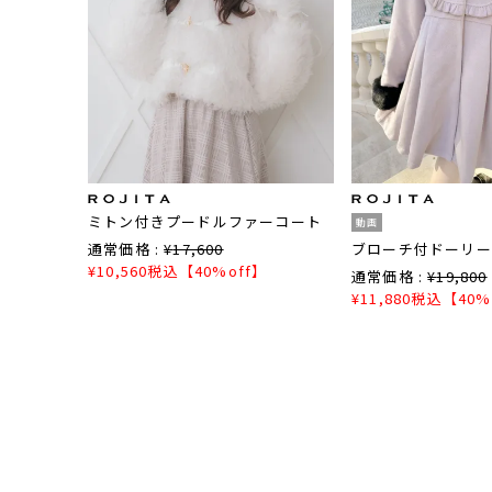
ミトン付きプードルファーコート
動画
通常価格 :
¥
17,600
ブローチ付ドーリー
¥
10,560
税込
【40%off】
通常価格 :
¥
19,800
¥
11,880
税込
【40%