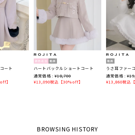
新色追加
動画
動画
コート
ハートバックルショートコート
うさ耳ファー
通常価格 :
¥
18,700
通常価格 :
¥
19
off】
¥
13,090
税込
【30%off】
¥
13,860
税込
【
BROWSING HISTORY