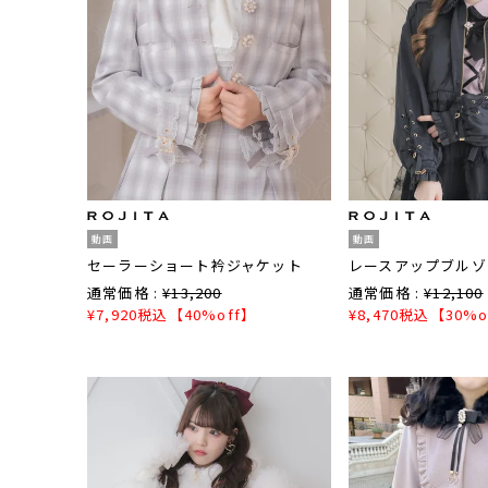
動画
動画
セーラーショート衿ジャケット
レースアップブルゾ
通常価格 :
¥
13,200
通常価格 :
¥
12,100
¥
7,920
税込
【40%off】
¥
8,470
税込
【30%o