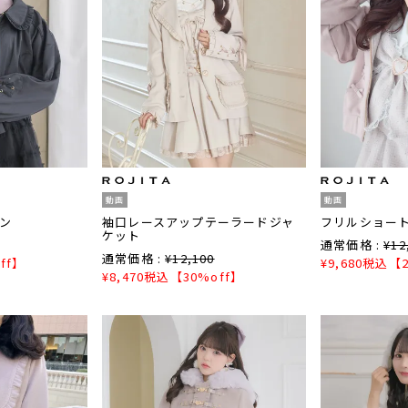
動画
動画
ン
袖口レースアップテーラードジャ
フリルショー
ケット
通常価格 :
¥
12
通常価格 :
¥
12,100
ff】
¥
9,680
税込
【2
¥
8,470
税込
【30%off】