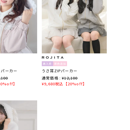
再入荷
新色追加
トパーカー
うさ耳ZIPパーカー
,100
通常価格 :
¥
12,100
0%off】
¥
9,680
税込
【20%off】