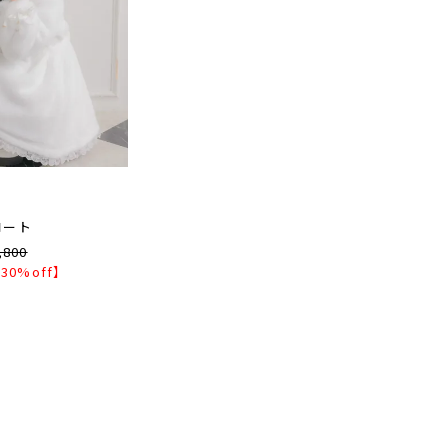
コート
,800
30%off】