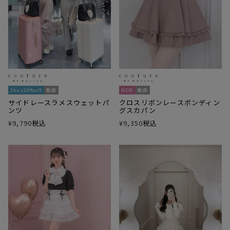
2buy20%off
動画
NEW
動画
サイドレースラメスウェットパ
クロスリボンレースボンディン
ンツ
グスカパン
¥
9,790
税込
¥
9,350
税込