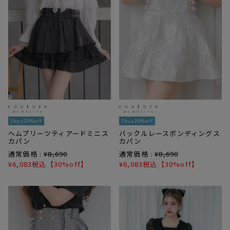
2buy20%off
2buy20%off
ヘムプリーツティアードミニス
バックルレースボンディングス
カパン
カパン
通常価格 :
¥
8,690
通常価格 :
¥
8,690
¥
6,083
税込
【30%off】
¥
6,083
税込
【30%off】