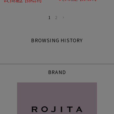
¥
4,345
税込
【50%off】
1
2
BROWSING HISTORY
BRAND