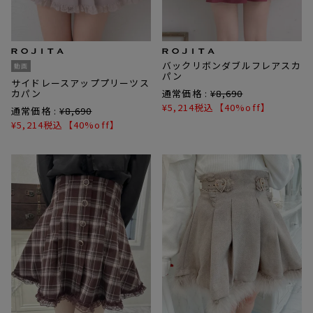
バックリボンダブルフレアスカ
動画
パン
サイドレースアッププリーツス
カパン
通常価格 :
¥
8,690
¥
5,214
税込
【40%off】
通常価格 :
¥
8,690
¥
5,214
税込
【40%off】