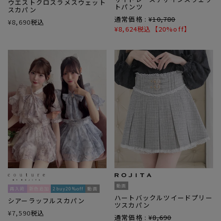
ウエストクロスラメスウェット
トパンツ
スカパン
通常価格 :
¥
10,780
¥
8,690
税込
¥
8,624
税込
【20%off】
動画
再入荷
新色追加
2buy20%off
動画
ハートバックルツイードプリー
シアーラッフルスカパン
ツスカパン
¥
7,590
税込
通常価格 :
¥
8,690