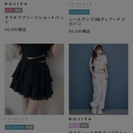
NEW
動画
2buy20%off
キラキラプリーツショートパン
レースアップ2段ティアードス
ツ
カパン
¥
8,690
税込
¥
8,690
税込
再入荷
動画
2buy20%off
動画
サイドレースデザインスウェッ