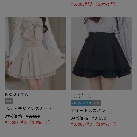
¥
6,083
税込
【30%off】
動画
2buy20%off
動画
ベルトデザインスカート
ツイードスカパン
通常価格 :
¥
8,690
通常価格 :
¥
8,690
¥
6,083
税込
【30%off】
¥
6,083
税込
【30%off】