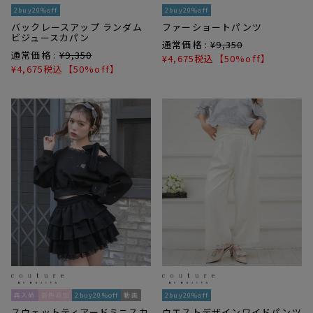
2buy20%off
2buy20%off
バックレースアップ ランダム
ファーショートパンツ
ビジュースカパン
通常価格 :
¥
9,350
通常価格 :
¥
9,350
¥
4,675
税込
【50%off】
¥
4,675
税込
【50%off】
再入荷
新色追加
2buy20%off
動画
2buy20%off
スウェットティアードミニスカ
ウエストデザインワイドパンツ