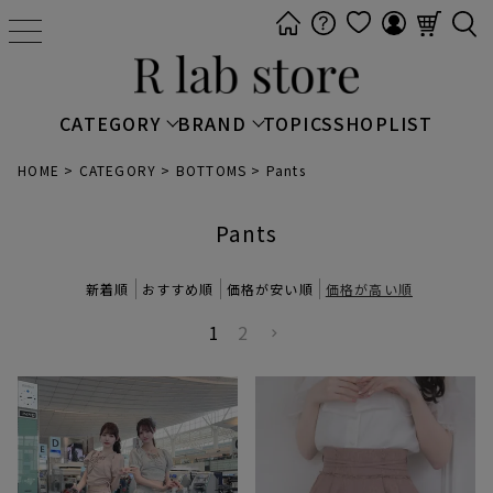
t
o
g
g
CATEGORY
BRAND
TOPICS
SHOPLIST
l
e
HOME
CATEGORY
BOTTOMS
Pants
n
a
Pants
v
i
新着順
おすすめ順
価格が安い順
価格が高い順
g
1
2
a
t
i
o
n