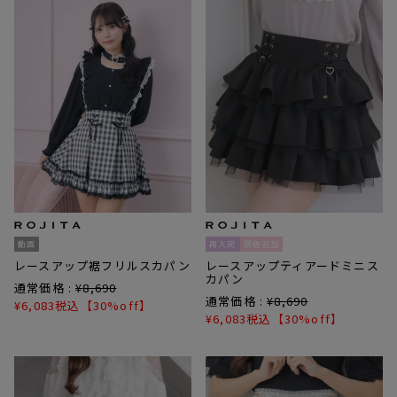
動画
再入荷
新色追加
レースアップ裾フリルスカパン
レースアップティアードミニス
カパン
通常価格 :
¥
8,690
通常価格 :
¥
8,690
¥
6,083
税込
【30%off】
¥
6,083
税込
【30%off】