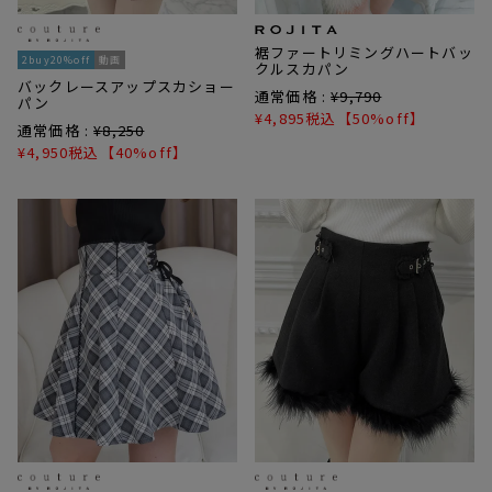
裾ファートリミングハートバッ
2buy20%off
動画
クルスカパン
バックレースアップスカショー
通常価格 :
¥
9,790
パン
¥
4,895
税込
【50%off】
通常価格 :
¥
8,250
¥
4,950
税込
【40%off】