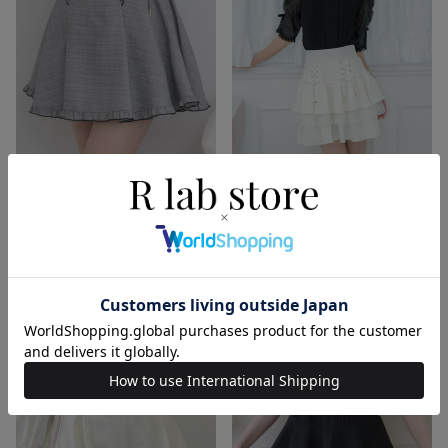
サイドレースアップハイウエス
2buy20%off
動画
トスカパン
レースアップティアードミニス
通常価格 :
¥
8,690
カパン
¥
6,083
税込
【30%off】
通常価格 :
¥
8,690
¥
6,083
税込
【30%off】