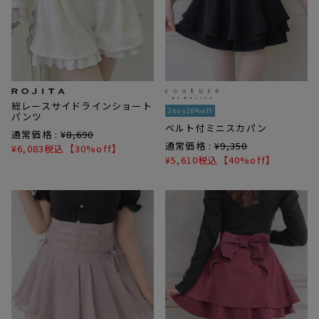
総レースサイドラインショート
2buy20%off
パンツ
ベルト付ミニスカパン
通常価格 :
¥
8,690
通常価格 :
¥
9,350
¥
6,083
税込
【30%off】
¥
5,610
税込
【40%off】