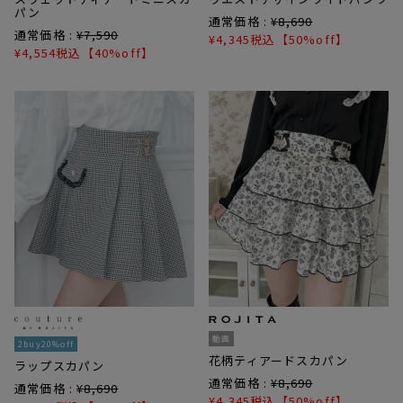
パン
通常価格 :
¥
8,690
通常価格 :
¥
7,590
¥
4,345
税込
【50%off】
¥
4,554
税込
【40%off】
動画
2buy20%off
花柄ティアードスカパン
ラップスカパン
通常価格 :
¥
8,690
通常価格 :
¥
8,690
¥
4,345
税込
【50%off】