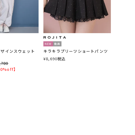
NEW
動画
デザインスウェット
キラキラプリーツショートパンツ
¥
8,690
税込
,780
0%off】