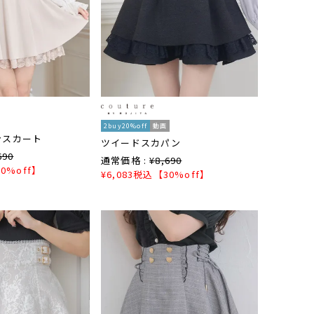
2buy20%off
動画
ンスカート
ツイードスカパン
690
通常価格 :
¥
8,690
0%off】
¥
6,083
税込
【30%off】