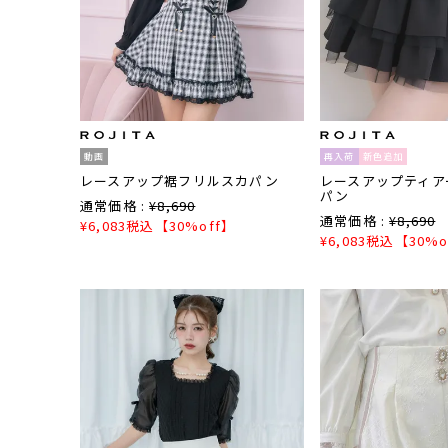
動画
再入荷
新色追加
レースアップ裾フリルスカパン
レースアップティア
パン
通常価格 :
¥
8,690
通常価格 :
¥
8,690
¥
6,083
税込
【30%off】
¥
6,083
税込
【30%o