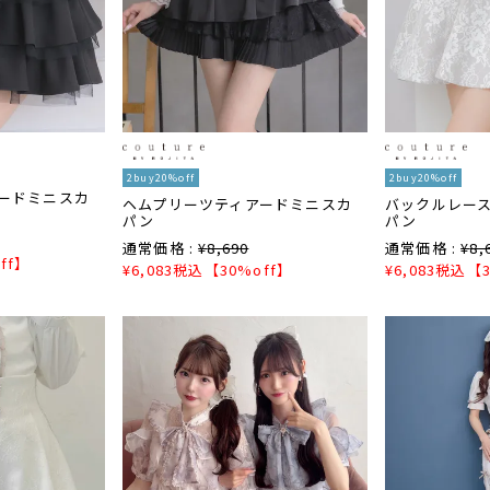
2buy20%off
2buy20%off
ードミニスカ
ヘムプリーツティアードミニスカ
バックルレー
パン
パン
通常価格 :
¥
8,690
通常価格 :
¥
8,
ff】
¥
6,083
税込
【30%off】
¥
6,083
税込
【3