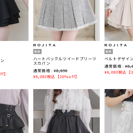
動画
動画
ハートバックルツイードプリーツ
ベルトデザイ
パン
スカパン
通常価格 :
¥
8,
通常価格 :
¥
8,690
¥
6,083
税込
【3
ff】
¥
6,083
税込
【30%off】