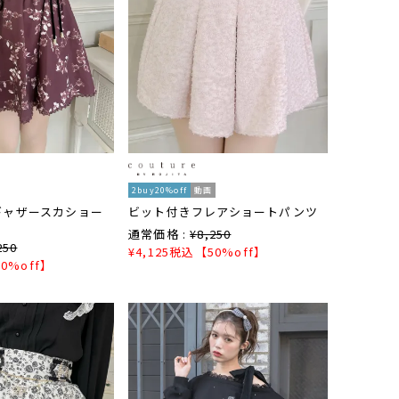
2buy20%off
動画
ギャザースカショー
ビット付きフレアショートパンツ
通常価格 :
¥
8,250
250
¥
4,125
税込
【50%off】
0%off】