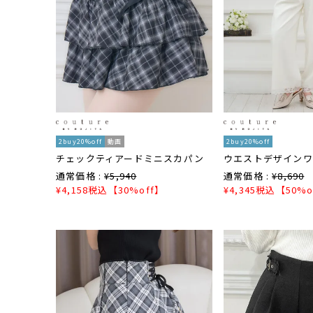
2buy20%off
動画
2buy20%off
チェックティアードミニスカパン
ウエストデザイン
通常価格 :
¥
5,940
通常価格 :
¥
8,690
¥
4,158
税込
【30%off】
¥
4,345
税込
【50%o