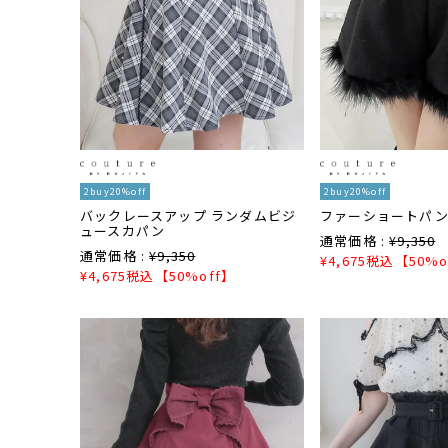
2buy20%off
2buy20%off
バックレースアップ ランダムビジ
ファーショートパ
ュースカパン
通常価格 :
¥
9,350
通常価格 :
¥
9,350
¥
4,675
税込
【50%o
¥
4,675
税込
【50%off】