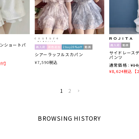
ンショートパ
再入荷
動画
再入荷
新色追加
2buy20%off
動画
サイドレース
シアーラッフルスカパン
パンツ
¥
7,590
税込
ff】
通常価格 :
¥
10
¥
8,624
税込
【2
1
2
BROWSING HISTORY