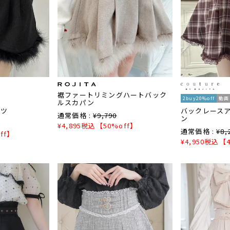
裾ファートリミングハートバック
2buy20%off
動画
ルスカパン
ンツ
バックレース
通常価格 :
¥
9,790
ン
¥
4,895
税込
【50%off】
通常価格 :
¥
8,
ff】
¥
4,950
税込
【4