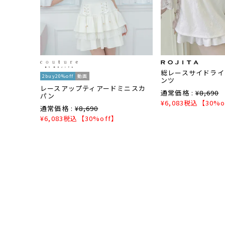
総レースサイドライ
2buy20%off
動画
ンツ
レースアップティアードミニスカ
通常価格 :
¥
8,690
パン
¥
6,083
税込
【30%o
通常価格 :
¥
8,690
¥
6,083
税込
【30%off】