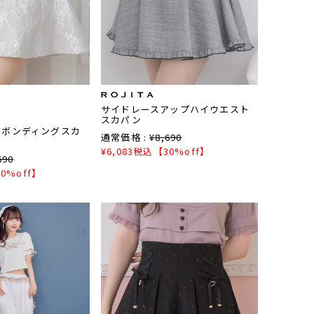
サイドレースアップハイウエスト
スカパン
スボンディングスカ
通常価格 :
¥
8,690
¥
6,083
税込
【30%off】
690
0%off】