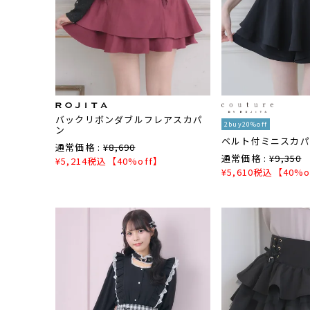
バックリボンダブルフレアスカパ
2buy20%off
ン
ベルト付ミニスカ
通常価格 :
¥
8,690
通常価格 :
¥
9,350
¥
5,214
税込
【40%off】
¥
5,610
税込
【40%o