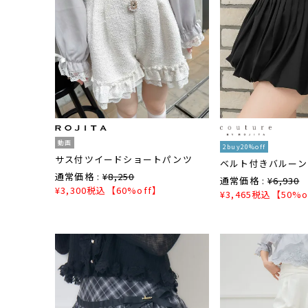
動画
2buy20%off
サス付ツイードショートパンツ
ベルト付きバルーン
通常価格 :
¥
8,250
通常価格 :
¥
6,930
¥
3,300
税込
【60%off】
¥
3,465
税込
【50%o