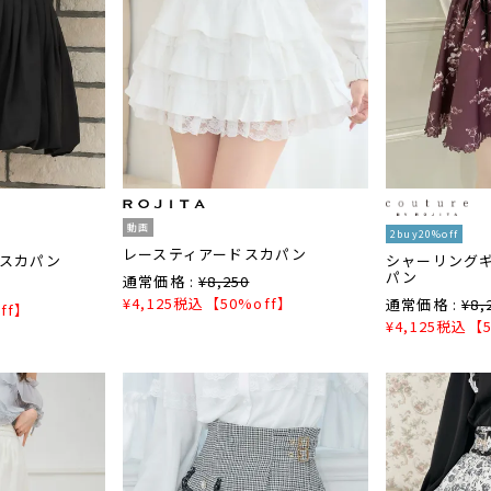
動画
2buy20%off
レースティアードスカパン
スカパン
シャーリング
パン
通常価格 :
¥
8,250
¥
4,125
税込
【50%off】
通常価格 :
¥
8,
ff】
¥
4,125
税込
【5