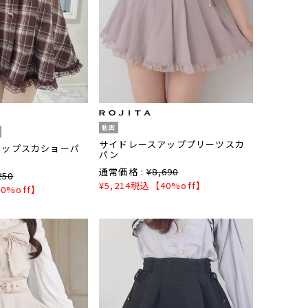
動画
サイドレースアッププリーツスカ
アップスカショーパ
パン
通常価格 :
¥
8,690
250
¥
5,214
税込
【40%off】
0%off】