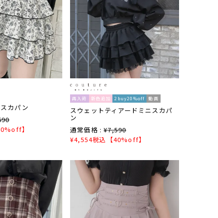
再入荷
新色追加
2buy20%off
動画
ドスカパン
スウェットティアードミニスカパ
ン
690
0%off】
通常価格 :
¥
7,590
¥
4,554
税込
【40%off】