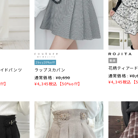
動画
2buy20%off
花柄ティアー
ワイドパンツ
ラップスカパン
通常価格 :
¥
8,
通常価格 :
¥
8,690
¥
4,345
税込
【5
ff】
¥
4,345
税込
【50%off】