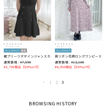
2buy20%off
動画
2buy20%off
裾プリーツデザインジャンスカ
肩リボン花柄ロングワンピース
通常価格 :
¥
7,590
通常価格 :
¥
12,100
¥
3,795
税込
【50%off】
¥
6,050
税込
【50%off】
1
2
3
BROWSING HISTORY