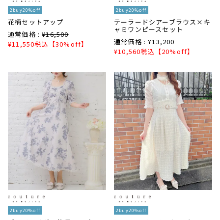
2buy20%off
2buy20%off
花柄セットアップ
テーラードシアーブラウス×キ
ャミワンピースセット
通常価格 :
¥
16,500
通常価格 :
¥
13,200
¥
11,550
税込
【30%off】
¥
10,560
税込
【20%off】
2buy20%off
2buy20%off