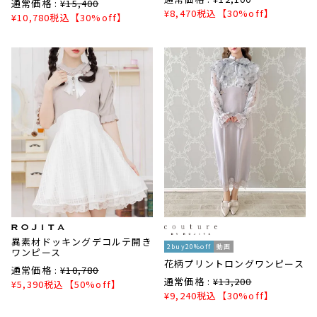
通常価格 :
¥
15,400
¥
8,470
税込
【30%off】
¥
10,780
税込
【30%off】
異素材ドッキングデコルテ開き
2buy20%off
動画
ワンピース
花柄プリントロングワンピース
通常価格 :
¥
10,780
通常価格 :
¥
13,200
¥
5,390
税込
【50%off】
¥
9,240
税込
【30%off】