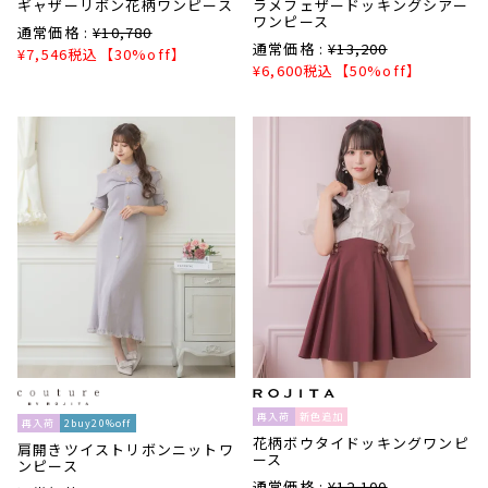
ギャザーリボン花柄ワンピース
ラメフェザードッキングシアー
ワンピース
通常価格 :
¥
10,780
通常価格 :
¥
13,200
¥
7,546
税込
【30%off】
¥
6,600
税込
【50%off】
再入荷
新色追加
再入荷
2buy20%off
花柄ボウタイドッキングワンピ
肩開きツイストリボンニットワ
ース
ンピース
通常価格 :
¥
12,100