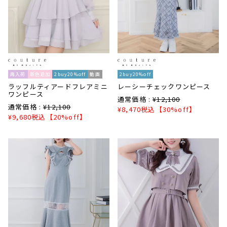
再入荷
新色追加
2buy20%off
動画
2buy20%off
ラッフルティアードフレアミニ
レーシーチェックワンピース
ワンピース
通常価格 :
¥
12,100
通常価格 :
¥
12,100
¥
8,470
税込
【30%off】
¥
9,680
税込
【20%off】