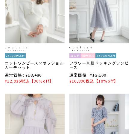
2buy20%off
再入荷
新色追加
2buy20%off
ニットワンピース×オフショル
フラワー刺繍ドッキングワンピ
カーデセット
ース
通常価格 :
¥
18,480
通常価格 :
¥
12,100
¥
12,936
税込
【30%off】
¥
10,890
税込
【10%off】