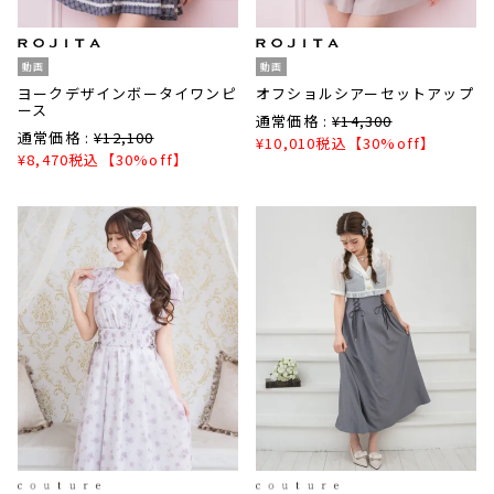
動画
動画
ヨークデザインボータイワンピ
オフショルシアーセットアップ
ース
通常価格 :
¥
14,300
通常価格 :
¥
12,100
¥
10,010
税込
【30%off】
¥
8,470
税込
【30%off】