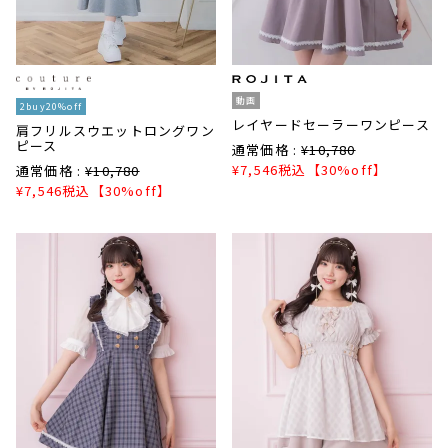
動画
2buy20%off
レイヤードセーラーワンピース
肩フリルスウエットロングワン
ピース
通常価格 :
¥
10,780
¥
7,546
税込
【30%off】
通常価格 :
¥
10,780
¥
7,546
税込
【30%off】