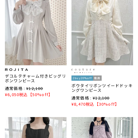
デコルテチャーム付きビッグリ
2buy20%off
動画
ボンワンピース
ボウタイリボンツイードドッキ
通常価格 :
¥
12,100
ングワンピース
¥
6,050
税込
【50%off】
通常価格 :
¥
12,100
¥
8,470
税込
【30%off】