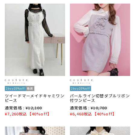
2buy20%off
動画
2buy20%off
ツイードマーメイドキャミワン
パールライン切替ダブルリボン
ピース
付ワンピース
通常価格 :
¥
12,100
通常価格 :
¥
10,780
¥
7,260
税込
【40%off】
¥
6,468
税込
【40%off】