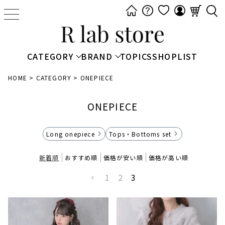
t
o
g
g
CATEGORY
BRAND
TOPICS
SHOPLIST
l
e
HOME
CATEGORY
ONEPIECE
n
a
ONEPIECE
v
i
Long onepiece
Tops・Bottoms set
g
a
新着順
おすすめ順
価格が安い順
価格が高い順
t
1
2
3
i
o
n