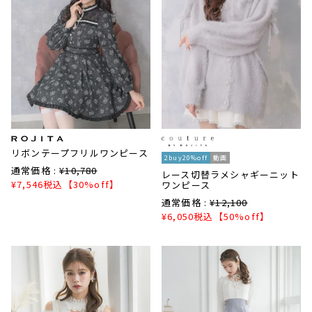
リボンテープフリルワンピース
2buy20%off
動画
通常価格 :
¥
10,780
レース切替ラメシャギーニット
¥
7,546
税込
【30%off】
ワンピース
通常価格 :
¥
12,100
¥
6,050
税込
【50%off】