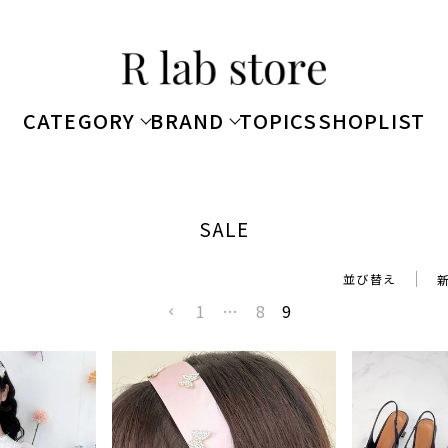
CATEGORY
BRAND
TOPICS
SHOPLIST
SALE
並び替え
1
…
8
9