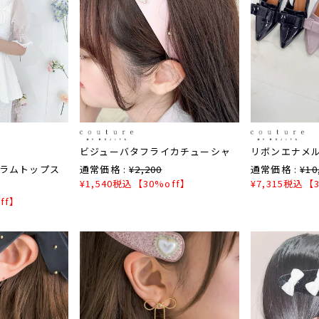
ビジューバタフライカチューシャ
リボンエナメ
ラムトップス
通常価格 :
¥
2,200
通常価格 :
¥
10
¥
1,540
税込
【30%off】
¥
7,315
税込
【3
ff】