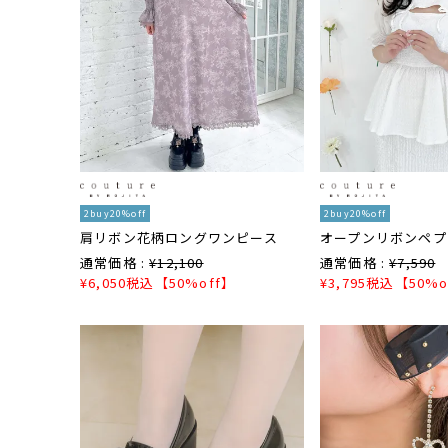
2buy20%off
2buy20%off
肩リボン花柄ロングワンピース
オープンリボンペプ
通常価格 :
¥
12,100
通常価格 :
¥
7,590
¥
6,050
税込
【50%off】
¥
3,795
税込
【50%o