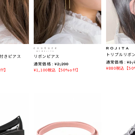
トリプルリボ
付きピアス
リボンピアス
通常価格 :
¥
1,
通常価格 :
¥
2,200
¥
880
税込
【50
ff】
¥
1,100
税込
【50%off】