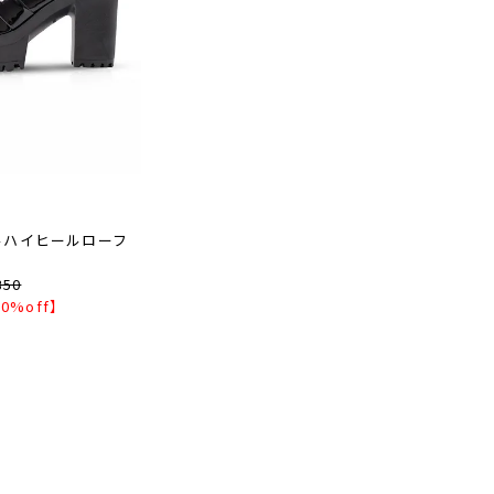
ルハイヒールローフ
350
0%off】