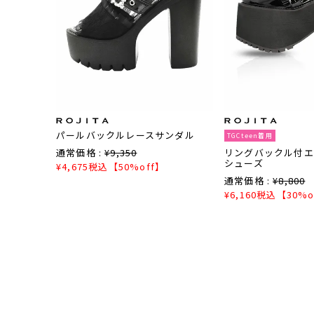
パールバックルレースサンダル
TGCteen着用
通常価格 :
¥
9,350
リングバックル付エ
シューズ
¥
4,675
税込
【50%off】
通常価格 :
¥
8,800
¥
6,160
税込
【30%o