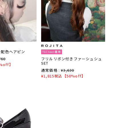
ン配色ヘアピン
TGCteen着用
760
フリルリボン付きファーシュシュ
SET
%off】
通常価格 :
¥
3,630
¥
1,815
税込
【50%off】