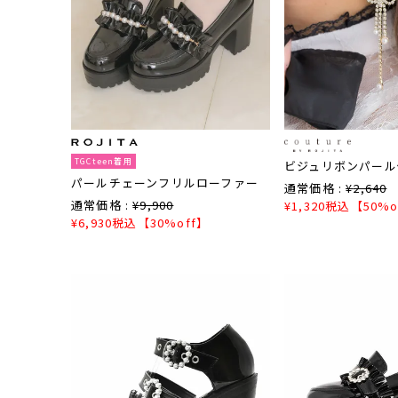
TGCteen着用
ビジュリボンパール
パールチェーンフリルローファー
通常価格 :
¥
2,640
通常価格 :
¥
9,900
¥
1,320
税込
【50%o
¥
6,930
税込
【30%off】