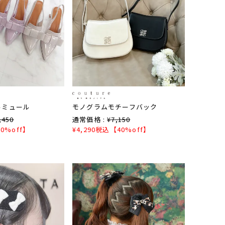
ルミュール
モノグラムモチーフバック
,450
通常価格 :
¥
7,150
0%off】
¥
4,290
税込
【40%off】