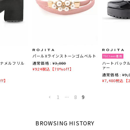
パールXラインストーンゴムベルト
TGCteen着用
ナメルフリル
通常価格 :
¥
3,080
ハートバック
ァー
¥
924
税込
【70%off】
通常価格 :
¥
9,
ff】
¥
7,480
税込
【2
1
…
8
9
BROWSING HISTORY