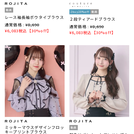
動画
2buy20%off
動画
レース袖長袖ボウタイブラウス
２段ティアードブラウス
通常価格 :
¥
8,690
通常価格 :
¥
8,690
¥
6,083
税込
【30%off】
¥
6,083
税込
【30%off】
ミッキーマウスデザインフロッ
動画
キープリントブラウス