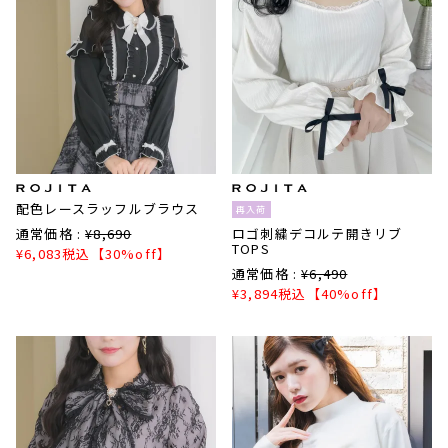
配色レースラッフルブラウス
再入荷
通常価格 :
¥
8,690
ロゴ刺繍デコルテ開きリブ
TOPS
¥
6,083
税込
【30%off】
通常価格 :
¥
6,490
¥
3,894
税込
【40%off】