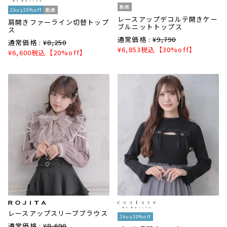
動画
2buy20%off
動画
レースアップデコルテ開きケー
肩開きファーライン切替トップ
ブルニットトップス
ス
通常価格 :
¥
9,790
通常価格 :
¥
8,250
¥
6,853
税込
【30%off】
¥
6,600
税込
【20%off】
レースアップスリーブブラウス
2buy20%off
通常価格 :
¥
8,690