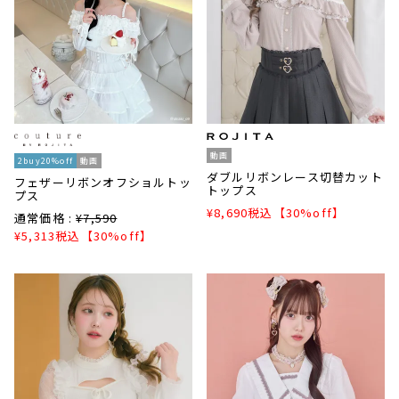
動画
2buy20%off
動画
ダブルリボンレース切替カット
フェザーリボンオフショルトッ
トップス
プス
¥
8,690
税込
【30%off】
通常価格 :
¥
7,590
¥
5,313
税込
【30%off】