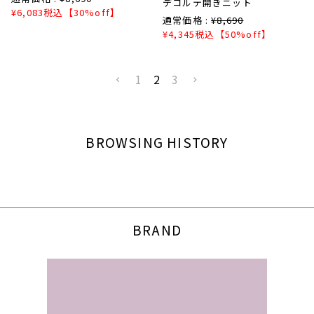
デコルテ開きニット
¥
6,083
税込
【30%off】
通常価格 :
¥
8,690
¥
4,345
税込
【50%off】
1
2
3
BROWSING HISTORY
BRAND