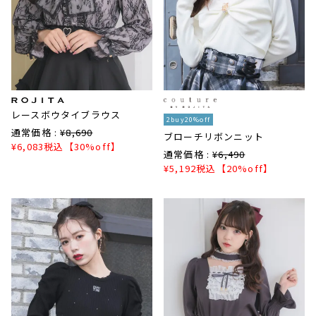
レースボウタイブラウス
2buy20%off
通常価格 :
¥
8,690
ブローチリボンニット
¥
6,083
税込
【30%off】
通常価格 :
¥
6,490
¥
5,192
税込
【20%off】