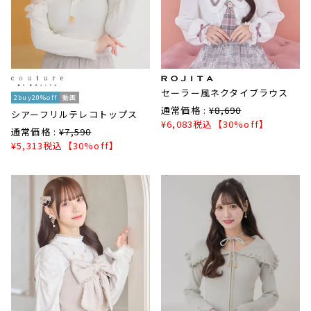
セーラー風ネクタイブラウス
2buy20%off
動画
通常価格 :
¥
8,690
シアーフリルテレコトップス
¥
6,083
税込
【30%off】
通常価格 :
¥
7,590
¥
5,313
税込
【30%off】