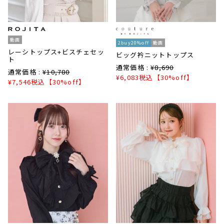
動画
2buy20%off
動画
レーシトップス+ビスチェセッ
ビッグ衿ニットトップス
ト
通常価格 :
¥
8,690
通常価格 :
¥
10,780
¥
6,083
税込
【30%off】
¥
7,546
税込
【30%off】