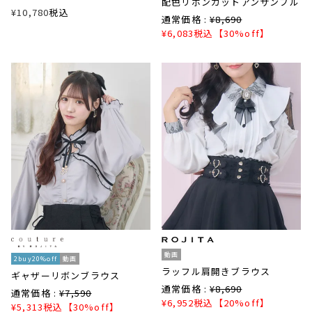
配色リボンカットアンサンブル
¥
10,780
税込
通常価格 :
¥
8,690
¥
6,083
税込
【30%off】
動画
2buy20%off
動画
ラッフル肩開きブラウス
ギャザーリボンブラウス
通常価格 :
¥
8,690
通常価格 :
¥
7,590
¥
6,952
税込
【20%off】
¥
5,313
税込
【30%off】