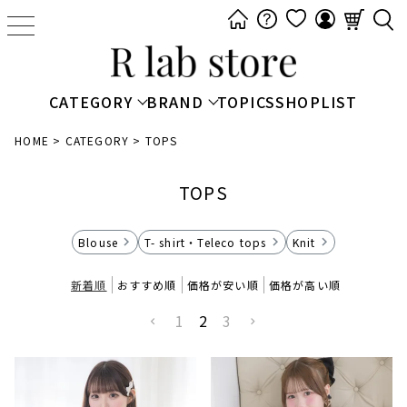
t
o
g
g
CATEGORY
BRAND
TOPICS
SHOPLIST
l
e
HOME
CATEGORY
TOPS
n
a
TOPS
v
i
Blouse
T- shirt・Teleco tops
Knit
g
a
新着順
おすすめ順
価格が安い順
価格が高い順
t
1
2
3
i
o
n