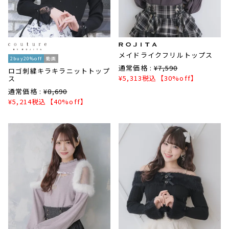
メイドライクフリルトップス
2buy20%off
動画
通常価格 :
¥
7,590
ロゴ刺繍キラキラニットトップ
¥
5,313
税込
【30%off】
ス
通常価格 :
¥
8,690
¥
5,214
税込
【40%off】