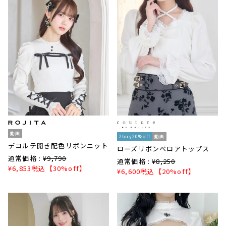
動画
2buy20%off
動画
デコルテ開き配色リボンニット
ローズリボンベロアトップス
通常価格 :
¥
9,790
通常価格 :
¥
8,250
¥
6,853
税込
【30%off】
¥
6,600
税込
【20%off】