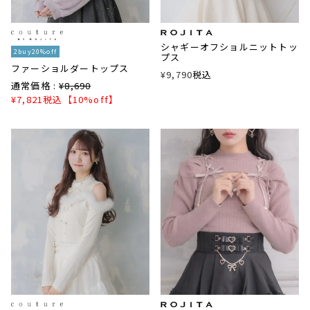
シャギーオフショルニットトッ
2buy20%off
プス
ファーショルダートップス
¥
9,790
税込
通常価格 :
¥
8,690
¥
7,821
税込
【10%off】