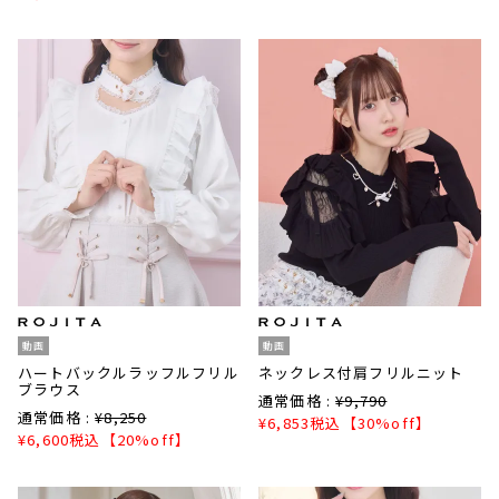
動画
動画
ハートバックルラッフルフリル
ネックレス付肩フリルニット
ブラウス
通常価格 :
¥
9,790
通常価格 :
¥
8,250
¥
6,853
税込
【30%off】
¥
6,600
税込
【20%off】