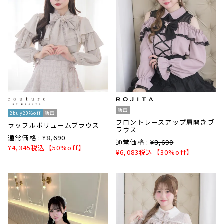
動画
2buy20%off
動画
フロントレースアップ肩開きブ
ラッフルボリュームブラウス
ラウス
通常価格 :
¥
8,690
通常価格 :
¥
8,690
¥
4,345
税込
【50%off】
¥
6,083
税込
【30%off】