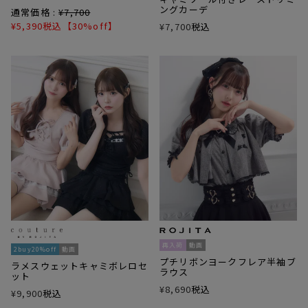
ングカーデ
通常価格 :
¥
7,700
¥
5,390
税込
【30%off】
¥
7,700
税込
再入荷
動画
2buy20%off
動画
プチリボンヨークフレア半袖ブ
ラメスウェットキャミボレロセ
ラウス
ット
¥
8,690
税込
¥
9,900
税込