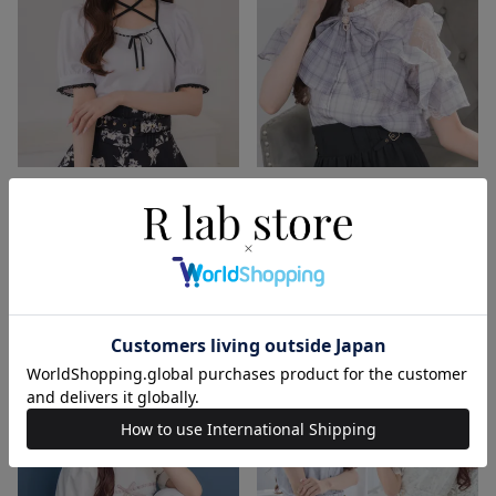
2buy20%off
再入荷
新色追加
2buy20%off
動画
ボレロ風リボントップス
ラッフルシアーブラウス
¥
5,940
税込
¥
8,690
税込
在庫切れ