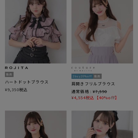
動画
2buy20%off
動画
ハートドットブラウス
肩開きフリルブラウス
¥
9,350
税込
通常価格 :
¥
7,590
¥
4,554
税込
【40%off】