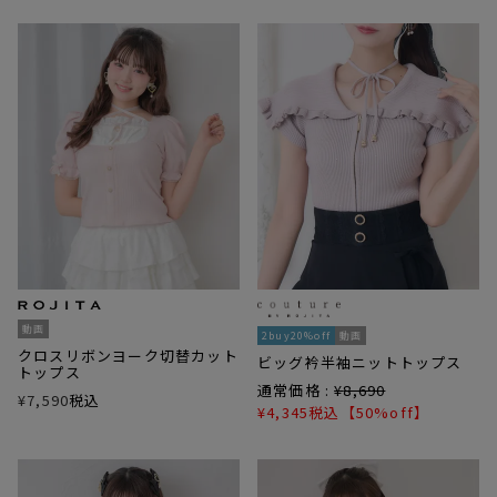
動画
2buy20%off
動画
クロスリボンヨーク切替カット
ビッグ衿半袖ニットトップス
トップス
通常価格 :
¥
8,690
¥
7,590
税込
¥
4,345
税込
【50%off】