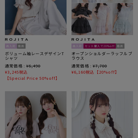
再入荷
動画
再入荷
セット購入で20%off
動画
ボリューム袖レースデザインT
オープンショルダーラッフルブ
シャツ
ラウス
通常価格 :
¥
6,490
通常価格 :
¥
7,700
¥
3,245
税込
¥
6,160
税込
【20%off】
【Special Price 50%off】