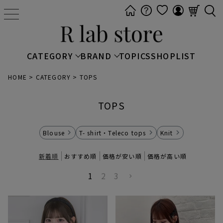
t
o
g
g
CATEGORY
BRAND
TOPICS
SHOPLIST
l
e
HOME
CATEGORY
TOPS
n
a
TOPS
v
i
Blouse
T- shirt・Teleco tops
Knit
g
a
新着順
おすすめ順
価格が安い順
価格が高い順
t
1
2
3
i
o
n