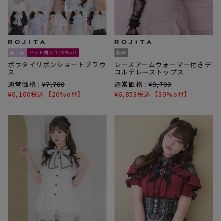
再入荷
セット購入で20%off
動画
ボウタイリボンショートブラウ
レースアームウォーマー付きデ
ス
コルテレーストップス
通常価格 :
¥
7,700
通常価格 :
¥
9,790
¥
6,160
税込
【20%off】
¥
6,853
税込
【30%off】