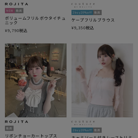
NEW
動画
2buy20%off
動画
ボリュームフリルボウタイチュ
ケープフリルブラウス
ニック
¥
9,350
税込
¥
9,790
税込
動画
2buy20%off
動画
リボンチョーカートップス
キャミソール付きレーストリミ