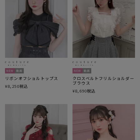
NEW
動画
NEW
動画
リボンオフショルトップス
クロスベルトフリルショルダー
ブラウス
¥
8,250
税込
¥
8,690
税込