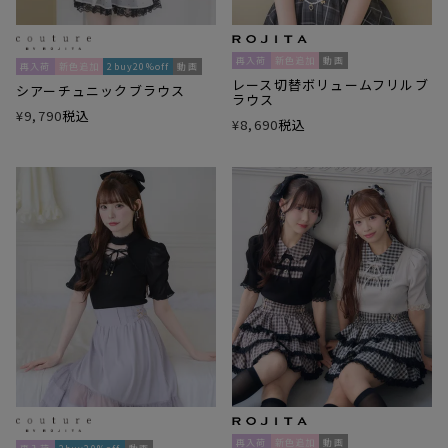
再入荷
新色追加
動画
再入荷
新色追加
2buy20%off
動画
レース切替ボリュームフリルブ
シアーチュニックブラウス
ラウス
¥
9,790
税込
¥
8,690
税込
再入荷
新色追加
動画