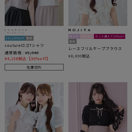
再入荷
新色追加
セット購入で20%off
2buy20%off
動画
動画
coutureロゴTシャツ
レースフリルケープブラウス
通常価格 :
¥
5,940
¥
8,690
税込
¥
4,158
税込
【30%off】
在庫切れ