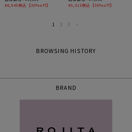
¥
6,545
税込
【30%off】
¥
5,313
税込
【30%off】
1
2
3
BROWSING HISTORY
BRAND