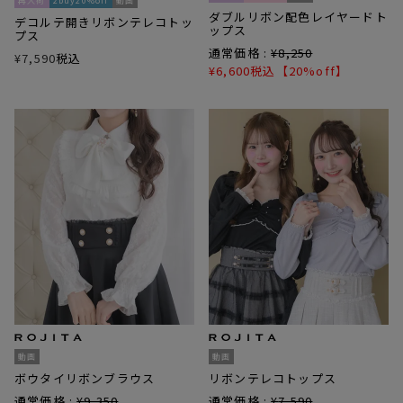
再入荷
2buy20%off
動画
ダブルリボン配色レイヤードト
デコルテ開きリボンテレコトッ
ップス
プス
通常価格 :
¥
8,250
¥
7,590
税込
¥
6,600
税込
【20%off】
動画
動画
ボウタイリボンブラウス
リボンテレコトップス
通常価格 :
¥
9,350
通常価格 :
¥
7,590