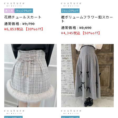
再入荷
2buy20%off
2buy20%off
花柄チュールスカート
裾ボリュームフラワー釦スカー
ト
通常価格 :
¥
9,790
通常価格 :
¥
8,690
¥
6,853
税込
【30%off】
¥
4,345
税込
【50%off】