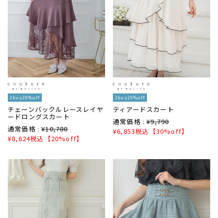
2buy20%off
2buy20%off
チェーンバックルレースレイヤ
ティアードスカート
ードロングスカート
通常価格 :
¥
9,790
通常価格 :
¥
10,780
¥
6,853
税込
【30%off】
¥
8,624
税込
【20%off】