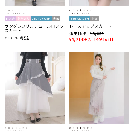
再入荷
新色追加
2buy20%off
動画
2buy20%off
動画
ランダムフリルチュールロング
レースアップスカート
スカート
通常価格 :
¥
8,690
¥
10,780
税込
¥
5,214
税込
【40%off】