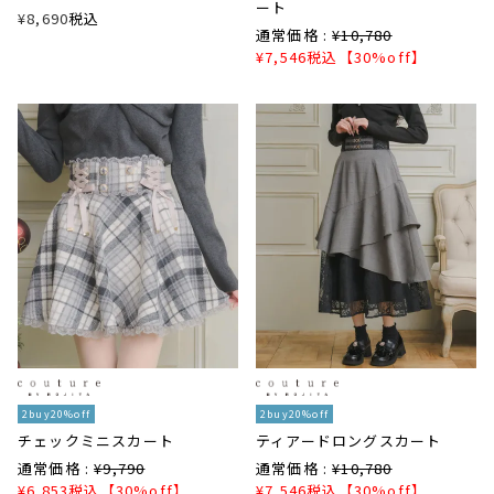
ート
¥
8,690
税込
通常価格 :
¥
10,780
¥
7,546
税込
【30%off】
2buy20%off
2buy20%off
チェックミニスカート
ティアードロングスカート
通常価格 :
¥
9,790
通常価格 :
¥
10,780
¥
6,853
税込
【30%off】
¥
7,546
税込
【30%off】