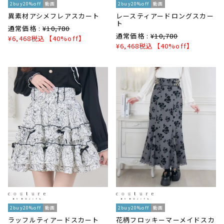
2buy20%off
動画
2buy20%off
動画
異素材アシメフレアスカート
レースティアードロングスカー
ト
通常価格 :
¥
10,780
通常価格 :
¥
10,780
¥
6,468
税込
【40%off】
¥
6,468
税込
【40%off】
2buy20%off
動画
2buy20%off
動画
ラッフルティアードスカート
花柄フロッキーマーメイドスカ