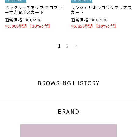
2buy20%off
2buy20%off
バックレースアップ エコファ
ランダムリボンロングフレアス
ー付き台形スカート
カート
通常価格 :
¥
8,690
通常価格 :
¥
9,790
¥
6,083
税込
【30%off】
¥
6,853
税込
【30%off】
1
2
BROWSING HISTORY
BRAND