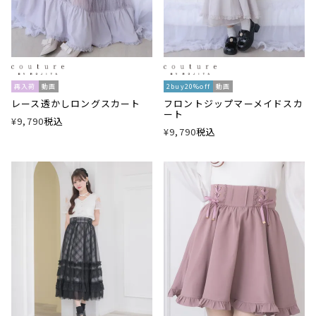
再入荷
動画
2buy20%off
動画
レース透かしロングスカート
フロントジップマーメイドスカ
ート
¥
9,790
税込
¥
9,790
税込