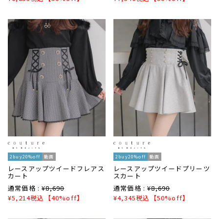
2buy20%off
動画
2buy20%off
動画
レースアップツイードフレアス
レースアップツイードプリーツ
カート
スカート
通常価格 :
¥
8,690
通常価格 :
¥
8,690
¥
5,214
税込
【40%off】
¥
4,345
税込
【50%off】