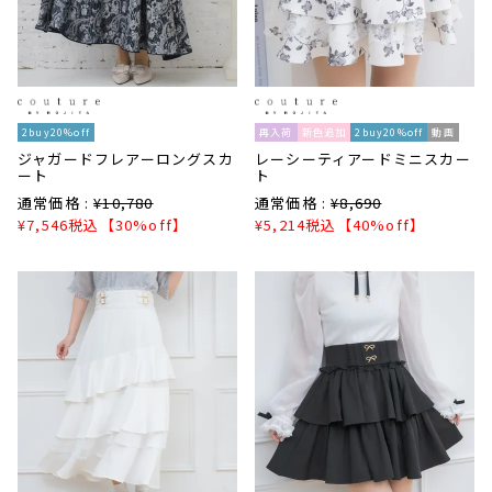
2buy20%off
再入荷
新色追加
2buy20%off
動画
ジャガードフレアーロングスカ
レーシーティアードミニスカー
ート
ト
通常価格 :
¥
10,780
通常価格 :
¥
8,690
¥
7,546
税込
【30%off】
¥
5,214
税込
【40%off】