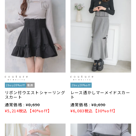
2buy20%off
動画
2buy20%off
リボン付ウエストシャーリング
レース透かしマーメイドスカー
スカート
ト
通常価格 :
¥
8,690
通常価格 :
¥
8,690
¥
5,214
税込
【40%off】
¥
6,083
税込
【30%off】