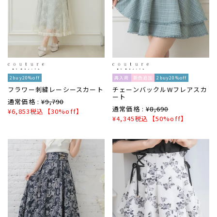
2buy20%off
再入荷
新色追加
2buy20%off
フラワー刺繍レーシースカート
チェーンバックルWフレアスカ
ート
通常価格 :
¥
9,790
通常価格 :
¥
8,690
¥
6,853
税込
【30%off】
¥
4,345
税込
【50%off】