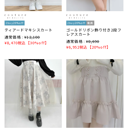
2buy20%off
2buy20%off
動画
ティアードマキシスカート
ゴールドリボン飾り付き2段フ
レアスカート
通常価格 :
¥
12,100
通常価格 :
¥
8,690
¥
8,470
税込
【30%off】
¥
6,952
税込
【20%off】