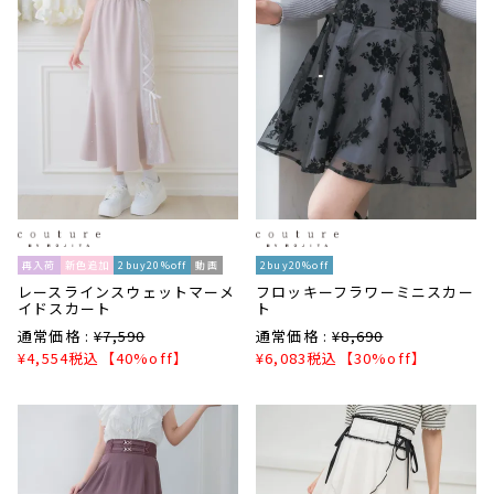
再入荷
新色追加
2buy20%off
動画
2buy20%off
レースラインスウェットマーメ
フロッキーフラワーミニスカー
イドスカート
ト
通常価格 :
¥
7,590
通常価格 :
¥
8,690
¥
4,554
税込
【40%off】
¥
6,083
税込
【30%off】