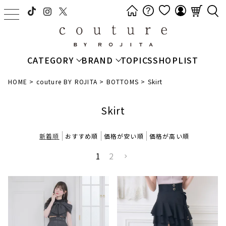
t
o
g
g
CATEGORY
BRAND
TOPICS
SHOPLIST
l
e
HOME
couture BY ROJITA
BOTTOMS
Skirt
n
a
Skirt
v
i
新着順
おすすめ順
価格が安い順
価格が高い順
g
a
1
2
t
i
o
n