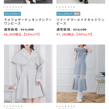
2buy20%off
2buy20%off
動画
ラメフェザードッキングシアー
ツイードマーメイドキャミワン
ワンピース
ピース
通常価格 :
¥
13,200
通常価格 :
¥
12,100
¥
6,600
税込
【50%off】
¥
7,260
税込
【40%off】