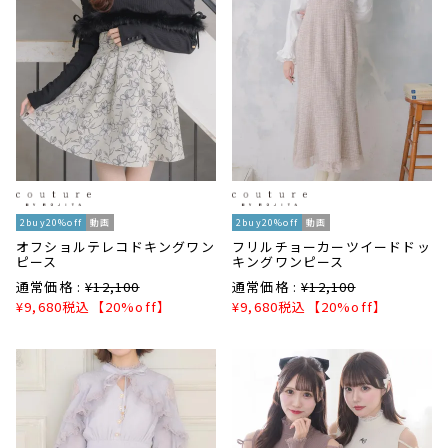
2buy20%off
動画
2buy20%off
動画
オフショルテレコドキングワン
フリルチョーカーツイードドッ
ピース
キングワンピース
通常価格 :
¥
12,100
通常価格 :
¥
12,100
¥
9,680
税込
【20%off】
¥
9,680
税込
【20%off】