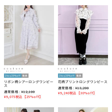
2buy20%off
動画
2buy20%off
動画
リボン柄シアーロングワンピー
花柄プリントロングワンピース
ス
通常価格 :
¥
13,200
通常価格 :
¥
12,100
¥
9,240
税込
【30%off】
¥
9,075
税込
【25%off】