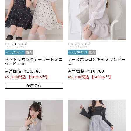
2buy20%off
動画
2buy20%off
動画
ドットリボン柄テーラードミニ
レースボレロ×キャミワンピー
ワンピース
ス
通常価格 :
¥
10,780
通常価格 :
¥
10,780
¥
5,390
税込
【50%off】
¥
5,390
税込
【50%off】
在庫切れ