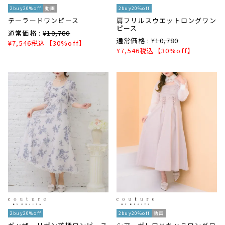
2buy20%off
動画
2buy20%off
テーラードワンピース
肩フリルスウエットロングワン
ピース
通常価格 :
¥
10,780
通常価格 :
¥
10,780
¥
7,546
税込
【30%off】
¥
7,546
税込
【30%off】
2buy20%off
2buy20%off
動画