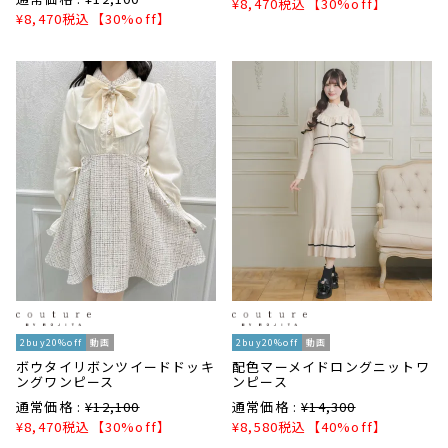
¥
8,470
税込
【30%off】
¥
8,470
税込
【30%off】
2buy20%off
動画
2buy20%off
動画
ボウタイリボンツイードドッキ
配色マーメイドロングニットワ
ングワンピース
ンピース
通常価格 :
¥
12,100
通常価格 :
¥
14,300
¥
8,470
税込
【30%off】
¥
8,580
税込
【40%off】