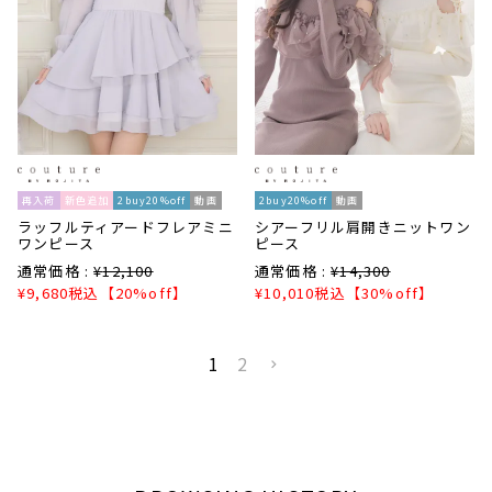
再入荷
新色追加
2buy20%off
動画
2buy20%off
動画
ラッフルティアードフレアミニ
シアーフリル肩開きニットワン
ワンピース
ピース
通常価格 :
¥
12,100
通常価格 :
¥
14,300
¥
9,680
税込
【20%off】
¥
10,010
税込
【30%off】
1
2