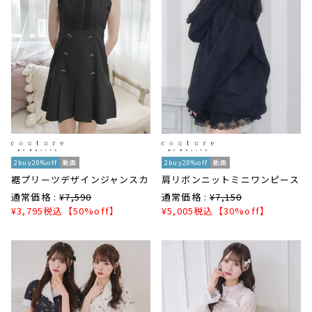
2buy20%off
動画
2buy20%off
動画
裾プリーツデザインジャンスカ
肩リボンニットミニワンピース
通常価格 :
¥
7,590
通常価格 :
¥
7,150
¥
3,795
税込
【50%off】
¥
5,005
税込
【30%off】