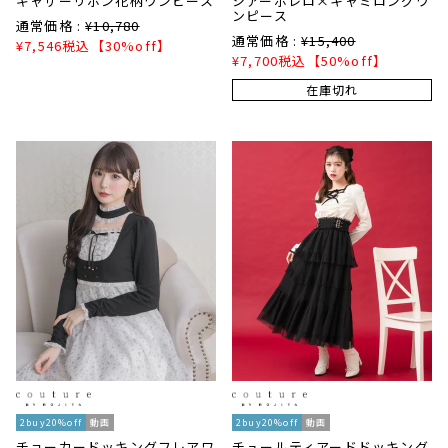
ギャザーリボン花柄ワンピース
シアーボレロ×キャミロングワ
ンピース
通常価格 :
¥
10,780
通常価格 :
¥
15,400
¥
7,546
税込
【30%off】
¥
7,700
税込
【50%off】
在庫切れ
2buy20%off
動画
2buy20%off
動画
チョーカードッキングフレアワ
チュールティアードドッキング