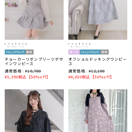
2buy20%off
動画
再入荷
2buy20%off
動画
チョーカーリボンプリーツデザ
オフショルドッキングワンピー
インワンピース
ス
通常価格 :
¥
10,780
通常価格 :
¥
12,100
¥
5,390
税込
【50%off】
¥
6,050
税込
【50%off】