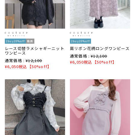
2buy20%off
動画
2buy20%off
レース切替ラメシャギーニット
肩リボン花柄ロングワンピース
ワンピース
通常価格 :
¥
12,100
通常価格 :
¥
12,100
¥
6,050
税込
【50%off】
¥
6,050
税込
【50%off】