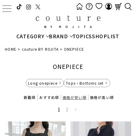
t
o
g
g
CATEGORY
BRAND
TOPICS
SHOPLIST
l
e
HOME
couture BY ROJITA
ONEPIECE
n
a
ONEPIECE
v
i
Long onepiece
Tops・Bottoms set
g
a
新着順
おすすめ順
価格が安い順
価格が高い順
t
i
1
2
o
n