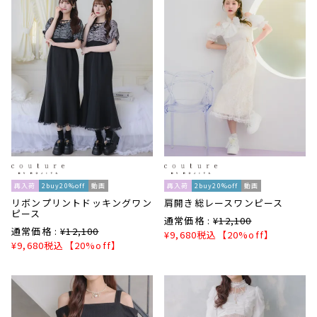
再入荷
2buy20%off
動画
再入荷
2buy20%off
動画
リボンプリントドッキングワン
肩開き総レースワンピース
ピース
通常価格 :
¥
12,100
通常価格 :
¥
12,100
¥
9,680
税込
【20%off】
¥
9,680
税込
【20%off】