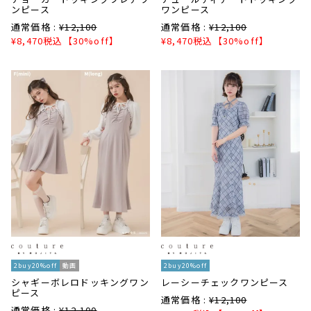
ンピース
ワンピース
通常価格 :
¥
12,100
通常価格 :
¥
12,100
¥
8,470
税込
【30%off】
¥
8,470
税込
【30%off】
2buy20%off
動画
2buy20%off
シャギーボレロドッキングワン
レーシーチェックワンピース
ピース
通常価格 :
¥
12,100
通常価格 :
¥
12,100