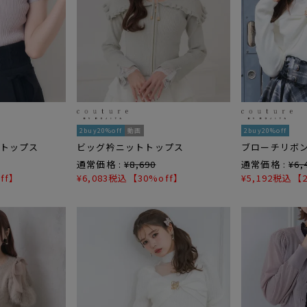
2buy20%off
動画
2buy20%off
トップス
ビッグ衿ニットトップス
ブローチリボ
通常価格 :
¥
8,690
通常価格 :
¥
6,
ff】
¥
6,083
税込
【30%off】
¥
5,192
税込
【2