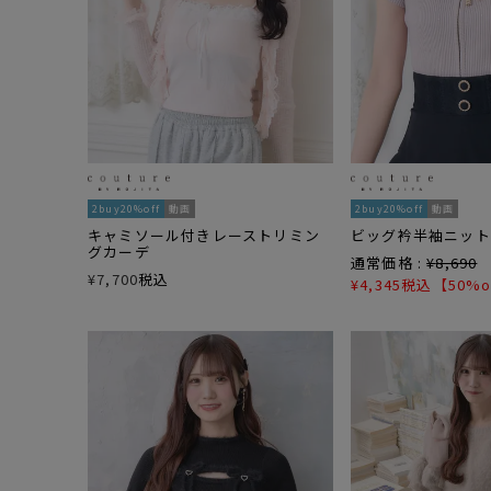
2buy20%off
動画
2buy20%off
動画
キャミソール付きレーストリミン
ビッグ衿半袖ニット
グカーデ
通常価格 :
¥
8,690
¥
7,700
税込
¥
4,345
税込
【50%o