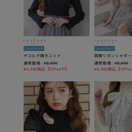
2buy20%off
2buy20%off
デコルテ開きニット
肩開リボンシャギー
通常価格 :
¥
8,690
通常価格 :
¥
8,690
¥
4,345
税込
【50%off】
¥
6,083
税込
【30%o