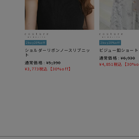
2buy20%off
2buy20%off
ショルダーリボンノースリブニッ
ビジュー釦ショート
ト
通常価格 :
¥
6,930
通常価格 :
¥
5,390
¥
4,851
税込
【30%o
¥
3,773
税込
【30%off】