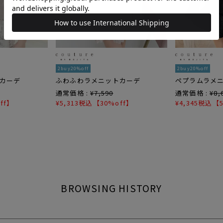
2buy20%off
2buy20%off
カーデ
ふわふわラメニットカーデ
ペプラムラメ
通常価格 :
¥
7,590
通常価格 :
¥
8,
ff】
¥
5,313
税込
【30%off】
¥
4,345
税込
【5
BROWSING HISTORY