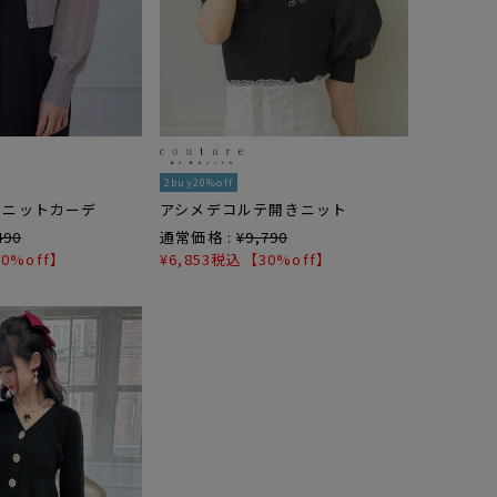
2buy20%off
ーニットカーデ
アシメデコルテ開きニット
490
通常価格 :
¥
9,790
0%off】
¥
6,853
税込
【30%off】