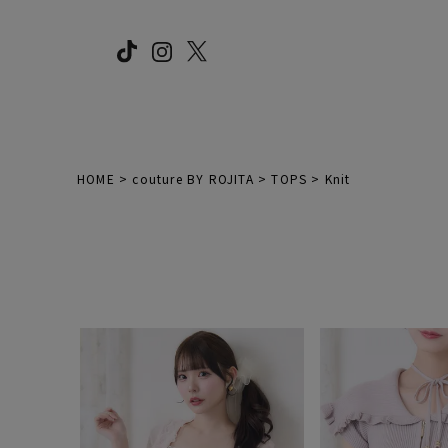
HOME
couture BY ROJITA
TOPS
Knit