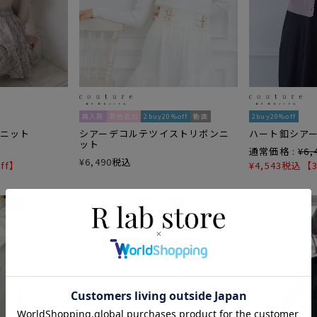
再入荷
新色追加
2buy20%off
動画
2buy20%off
ニット
シアーデコルテツイストリボンニ
ハート釦シア
ット
通常価格 :
¥
6,
¥
6,490
税込
ff】
¥
4,543
税込
【3