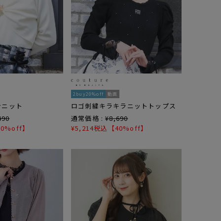
2buy20%off
動画
ンニット
ロゴ刺繍キラキラニットトップス
490
通常価格 :
¥
8,690
0%off】
¥
5,214
税込
【40%off】