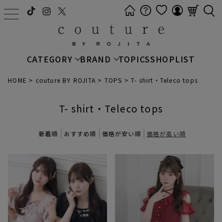
t
o
g
g
CATEGORY
BRAND
TOPICS
SHOPLIST
l
e
HOME
couture BY ROJITA
TOPS
T- shirt・Teleco tops
n
a
T- shirt・Teleco tops
v
i
新着順
おすすめ順
価格が安い順
価格が高い順
g
a
t
i
o
n