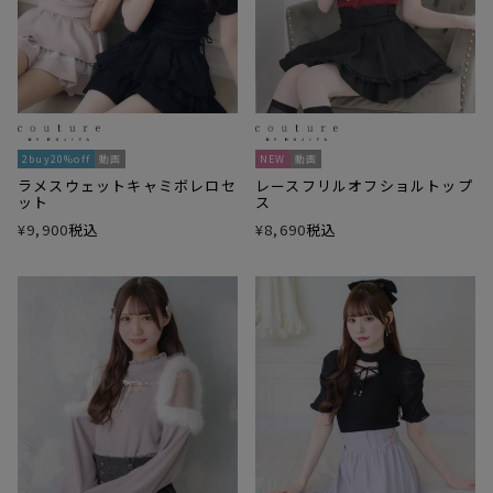
2buy20%off
動画
NEW
動画
ラメスウェットキャミボレロセ
レースフリルオフショルトップ
ット
ス
¥
9,900
税込
¥
8,690
税込