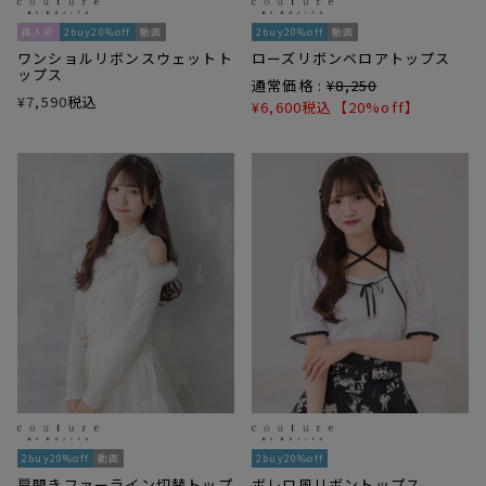
再入荷
2buy20%off
動画
2buy20%off
動画
ワンショルリボンスウェットト
ローズリボンベロアトップス
ップス
通常価格 :
¥
8,250
¥
7,590
税込
¥
6,600
税込
【20%off】
2buy20%off
動画
2buy20%off
肩開きファーライン切替トップ
ボレロ風リボントップス