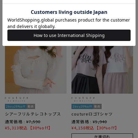
通常価格 :
¥
7,700
通常価格 :
¥
7,590
¥
5,390
税込
【30%off】
¥
5,313
税込
【30%off】
2buy20%off
動画
2buy20%off
動画
シアーフリルテレコトップス
coutureロゴTシャツ
通常価格 :
¥
7,590
通常価格 :
¥
5,940
¥
5,313
税込
【30%off】
¥
4,158
税込
【30%off】
在庫切れ