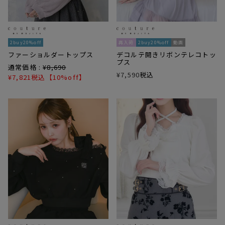
2buy20%off
再入荷
2buy20%off
動画
ファーショルダートップス
デコルテ開きリボンテレコトッ
プス
通常価格 :
¥
8,690
¥
7,590
税込
¥
7,821
税込
【10%off】