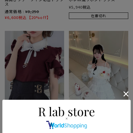
ス
¥
5,940
税込
通常価格 :
¥
8,250
在庫切れ
¥
6,600
税込
【20%off】
2buy20%off
2buy20%off
動画
ショルダーラッフルフリルトッ
フェザーリボンオフショルトッ
プス
プス