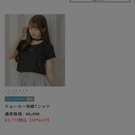
2buy20%off
動画
チョーカー刺繍Tシャツ
通常価格 :
¥
5,390
¥
3,773
税込
【30%off】