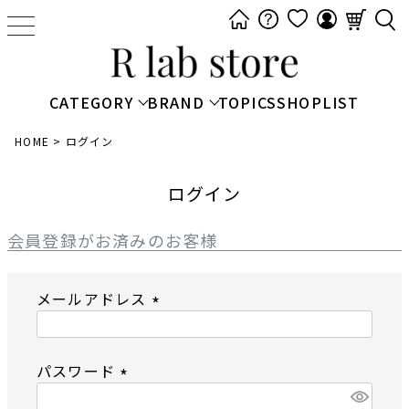
t
o
g
g
CATEGORY
BRAND
TOPICS
SHOPLIST
l
e
HOME
ログイン
n
a
ログイン
v
i
会員登録がお済みのお客様
g
a
メールアドレス
t
i
(
o
必
n
パスワード
須
)
(