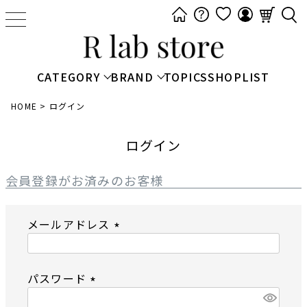
t
o
g
g
CATEGORY
BRAND
TOPICS
SHOPLIST
l
e
HOME
ログイン
n
a
ログイン
v
i
会員登録がお済みのお客様
g
a
メールアドレス
t
i
(
o
必
n
パスワード
須
)
(