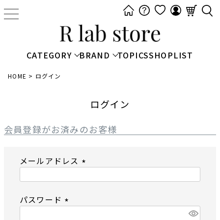
t
o
g
g
CATEGORY
BRAND
TOPICS
SHOPLIST
l
e
HOME
ログイン
n
a
ログイン
v
i
会員登録がお済みのお客様
g
a
メールアドレス
t
i
(
o
必
n
パスワード
須
)
(