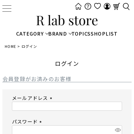
t
o
g
g
CATEGORY
BRAND
TOPICS
SHOPLIST
l
e
HOME
ログイン
n
a
ログイン
v
i
会員登録がお済みのお客様
g
a
メールアドレス
t
i
(
o
必
n
パスワード
須
)
(