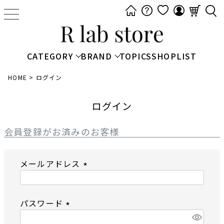
t
o
g
g
CATEGORY
BRAND
TOPICS
SHOPLIST
l
e
HOME
ログイン
n
a
ログイン
v
i
会員登録がお済みのお客様
g
a
メールアドレス
t
i
(
o
必
n
パスワード
須
)
(