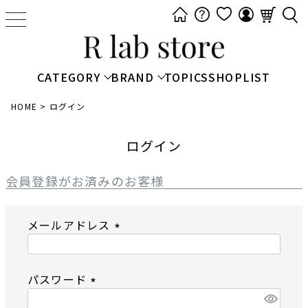
t
o
g
g
CATEGORY
BRAND
TOPICS
SHOPLIST
l
e
HOME
ログイン
n
a
ログイン
v
i
会員登録がお済みのお客様
g
a
メールアドレス
t
i
(
o
必
n
パスワード
須
)
(