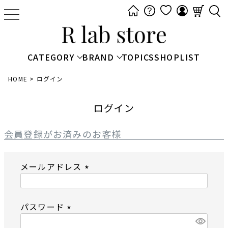
t
o
g
g
CATEGORY
BRAND
TOPICS
SHOPLIST
l
e
HOME
ログイン
n
a
ログイン
v
i
会員登録がお済みのお客様
g
a
メールアドレス
t
i
(
o
必
n
パスワード
須
)
(