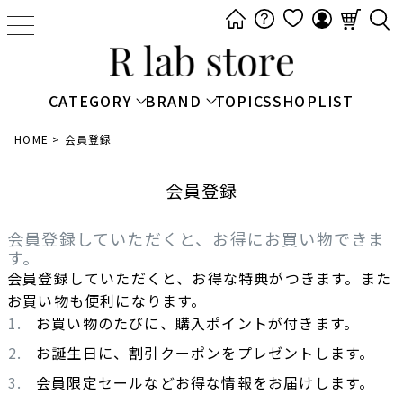
t
o
g
g
CATEGORY
BRAND
TOPICS
SHOPLIST
l
e
HOME
会員登録
n
a
会員登録
v
i
会員登録していただくと、お得にお買い物できま
g
す。
a
会員登録していただくと、お得な特典がつきます。また
t
お買い物も便利になります。
i
お買い物のたびに、購入ポイントが付きます。
o
お誕生日に、割引クーポンをプレゼントします。
n
会員限定セールなどお得な情報をお届けします。