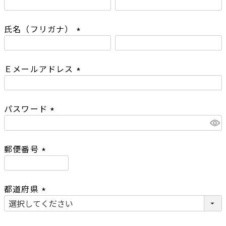
(
必
氏名（フリガナ）
須
)
(
必
Ｅメールアドレス
須
)
(
必
パスワード
須
)
(
必
郵便番号
須
)
(
必
都道府県
須
)
(
必