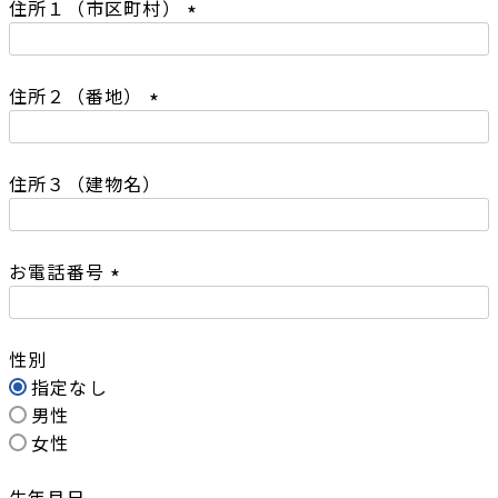
住所１（市区町村）
須
)
(
必
住所２（番地）
須
)
(
必
住所３（建物名）
須
)
お電話番号
(
必
性別
須
指定なし
)
男性
女性
生年月日