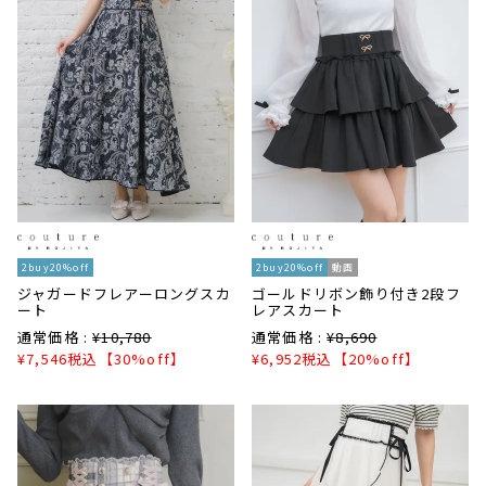
2buy20%off
2buy20%off
動画
ジャガードフレアーロングスカ
ゴールドリボン飾り付き2段フ
ート
レアスカート
通常価格 :
¥
10,780
通常価格 :
¥
8,690
¥
7,546
税込
【30%off】
¥
6,952
税込
【20%off】