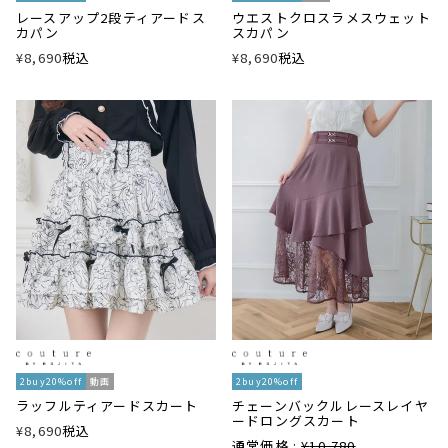
レースアップ2段ティアードス
ウエストクロスラメスウェット
カパン
スカパン
¥
8,690
税込
¥
8,690
税込
2buy20%off
動画
2buy20%off
ラッフルティアードスカート
チェーンバックルレースレイヤ
ードロングスカート
¥
8,690
税込
通常価格 :
¥
10,780