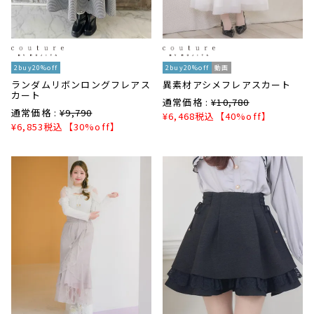
2buy20%off
2buy20%off
動画
ランダムリボンロングフレアス
異素材アシメフレアスカート
カート
通常価格 :
¥
10,780
通常価格 :
¥
9,790
¥
6,468
税込
【40%off】
¥
6,853
税込
【30%off】