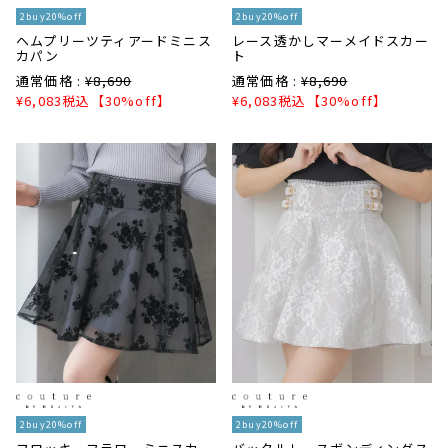
2buy20%off
2buy20%off
ヘムプリーツティアードミニス
レース透かしマーメイドスカー
カパン
ト
通常価格 :
¥
8,690
通常価格 :
¥
8,690
¥
6,083
税込
【30%off】
¥
6,083
税込
【30%off】
2buy20%off
2buy20%off