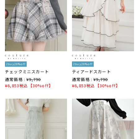
2buy20%off
2buy20%off
チェックミニスカート
ティアードスカート
通常価格 :
¥
9,790
通常価格 :
¥
9,790
¥
6,853
税込
【30%off】
¥
6,853
税込
【30%off】