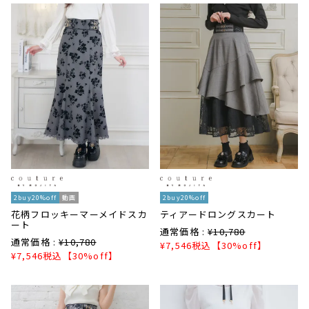
2buy20%off
動画
2buy20%off
花柄フロッキーマーメイドスカ
ティアードロングスカート
ート
通常価格 :
¥
10,780
通常価格 :
¥
10,780
¥
7,546
税込
【30%off】
¥
7,546
税込
【30%off】