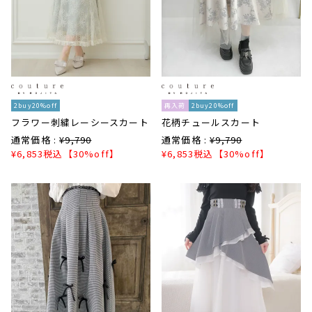
2buy20%off
再入荷
2buy20%off
フラワー刺繍レーシースカート
花柄チュールスカート
通常価格 :
¥
9,790
通常価格 :
¥
9,790
¥
6,853
税込
【30%off】
¥
6,853
税込
【30%off】