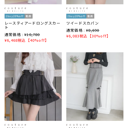
2buy20%off
動画
2buy20%off
動画
レースティアードロングスカー
ツイードスカパン
ト
通常価格 :
¥
8,690
通常価格 :
¥
10,780
¥
6,083
税込
【30%off】
¥
6,468
税込
【40%off】