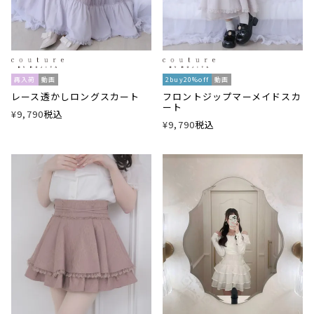
再入荷
動画
2buy20%off
動画
レース透かしロングスカート
フロントジップマーメイドスカ
ート
¥
9,790
税込
¥
9,790
税込