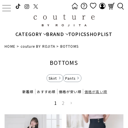
t
o
g
g
CATEGORY
BRAND
TOPICS
SHOPLIST
l
e
HOME
couture BY ROJITA
BOTTOMS
n
a
BOTTOMS
v
i
Skirt
Pants
g
a
新着順
おすすめ順
価格が安い順
価格が高い順
t
i
1
2
o
n