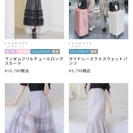
再入荷
新色追加
2buy20%off
動画
2buy20%off
動画
ランダムフリルチュールロング
サイドレースラメスウェットパ
スカート
ンツ
¥
10,780
税込
¥
9,790
税込