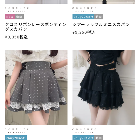
NEW
動画
2buy20%off
動画
クロスリボンレースボンディン
シアーラッフルミニスカパン
グスカパン
¥
9,350
税込
¥
9,350
税込
2buy20%off
2buy20%off
動画