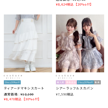
¥
8,624
税込
【20%off】
2buy20%off
再入荷
新色追加
2buy20%off
動画
ティアードマキシスカート
シアーラッフルスカパン
通常価格 :
¥
12,100
¥
7,590
税込
¥
8,470
税込
【30%off】