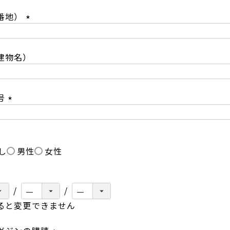
必
番地）
須
)
(
必
建物名）
須
)
号
(
必
須
し
男性
女性
)
ると変更できません