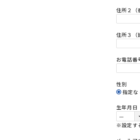
住所２（
住所３（
お電話番
性別
指定な
生年月日
※設定す