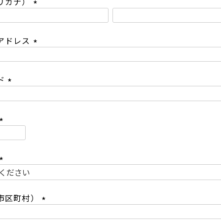
リガナ）
(
必
アドレス
須
)
(
必
ド
須
)
(
必
須
)
(
必
須
)
(
必
市区町村）
須
)
(