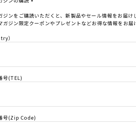
ガジンの購読
(
ガジンをご購読いただくと、新製品やセール情報をお届け
必
マガジン限定クーポンやプレゼントなどお得な情報をお届
須
)
try）
号(TEL)
(Zip Code)