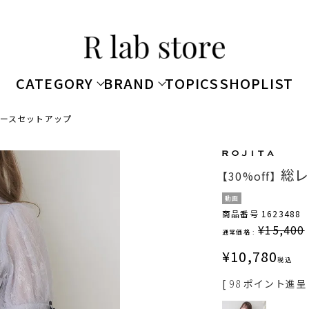
CATEGORY
BRAND
TOPICS
SHOPLIST
ースセットアップ
総レ
【30%off】
動画
商品番号
1623488
¥
15,400
通常価格 :
¥
10,780
税込
[
98
ポイント進呈 