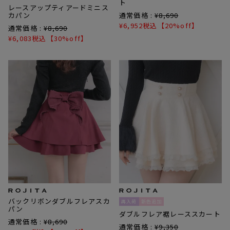
ト
レースアップティアードミニス
カパン
通常価格 :
¥
8,690
¥
6,952
税込
【20%off】
通常価格 :
¥
8,690
¥
6,083
税込
【30%off】
バックリボンダブルフレアスカ
再入荷
新色追加
パン
ダブルフレア裾レーススカート
通常価格 :
¥
8,690
通常価格 :
¥
9,350