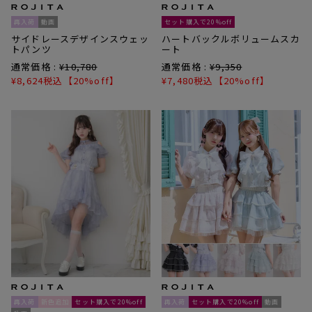
再入荷
動画
セット購入で20%off
サイドレースデザインスウェッ
ハートバックルボリュームスカ
トパンツ
ート
通常価格 :
¥
10,780
通常価格 :
¥
9,350
¥
8,624
税込
【20%off】
¥
7,480
税込
【20%off】
再入荷
新色追加
セット購入で20%off
再入荷
セット購入で20%off
動画