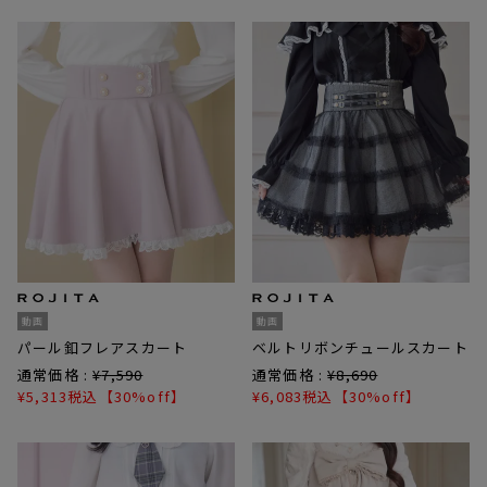
動画
動画
パール釦フレアスカート
ベルトリボンチュールスカート
通常価格 :
¥
7,590
通常価格 :
¥
8,690
¥
5,313
税込
【30%off】
¥
6,083
税込
【30%off】