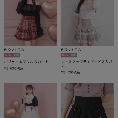
NEW
動画
NEW
動画
ボリュームフリルスカート
レースアップティアードスカパ
ン
¥
8,690
税込
¥
9,790
税込