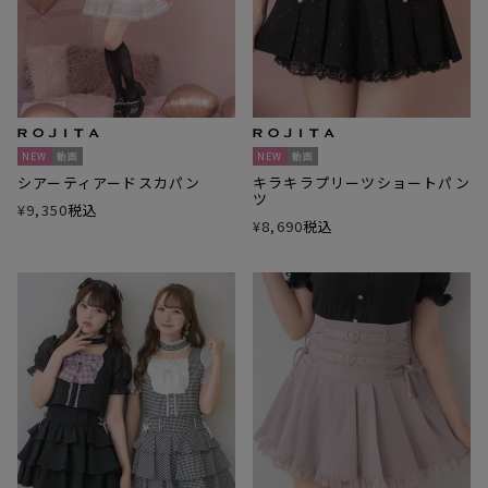
NEW
動画
NEW
動画
シアーティアードスカパン
キラキラプリーツショートパン
ツ
¥
9,350
税込
¥
8,690
税込