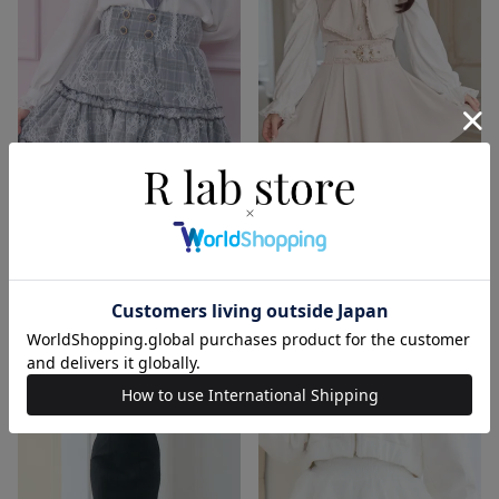
レースティアードスカート
動画
通常価格 :
¥
8,690
ベルトデザインスカート
¥
6,083
税込
【30%off】
通常価格 :
¥
8,690
¥
6,083
税込
【30%off】