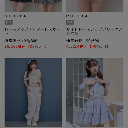
動画
動画
レースアップティアードスカー
サイドレースアッププリーツス
ト
カパン
通常価格 :
¥
8,800
通常価格 :
¥
8,690
¥
6,160
税込
【30%off】
¥
5,214
税込
【40%off】