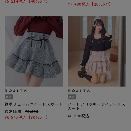
¥
5,214
税込
【40%off】
¥
7,480
税込
【20%off】
動画
動画
裾ボリュームツイードスカート
ハートフロッキーティアードス
カート
通常価格 :
¥
9,350
¥
8,690
税込
¥
6,545
税込
【30%off】