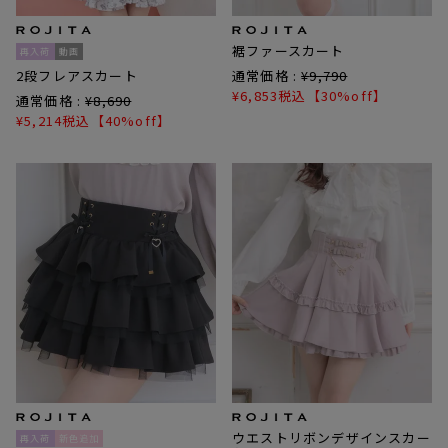
裾ファースカート
再入荷
動画
2段フレアスカート
通常価格 :
¥
9,790
¥
6,853
税込
【30%off】
通常価格 :
¥
8,690
¥
5,214
税込
【40%off】
ウエストリボンデザインスカー
再入荷
新色追加