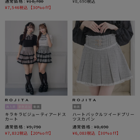
通常価格 :
¥
10,780
¥
8,690
税込
¥
7,546
税込
【30%off】
再入荷
新色追加
動画
動画
キラキラビジューティアードス
ハートバックルツイードプリー
カート
ツスカパン
通常価格 :
¥
9,790
通常価格 :
¥
8,690
¥
7,832
税込
【20%off】
¥
6,083
税込
【30%off】