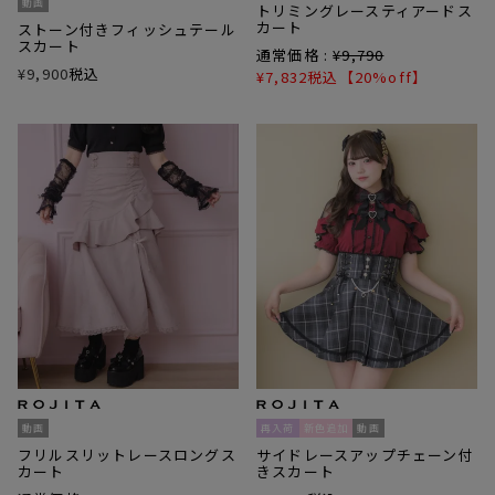
動画
トリミングレースティアードス
カート
ストーン付きフィッシュテール
スカート
通常価格 :
¥
9,790
¥
9,900
税込
¥
7,832
税込
【20%off】
動画
再入荷
新色追加
動画
フリルスリットレースロングス
サイドレースアップチェーン付
カート
きスカート