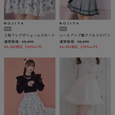
動画
動画
２段フレアボリュームスカート
レースアップ裾フリルスカパン
通常価格 :
¥
8,690
通常価格 :
¥
8,690
¥
6,083
税込
【30%off】
¥
6,083
税込
【30%off】