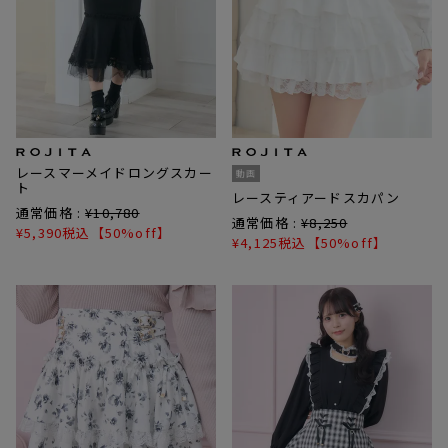
レースマーメイドロングスカー
動画
ト
レースティアードスカパン
通常価格 :
¥
10,780
通常価格 :
¥
8,250
¥
5,390
税込
【50%off】
¥
4,125
税込
【50%off】