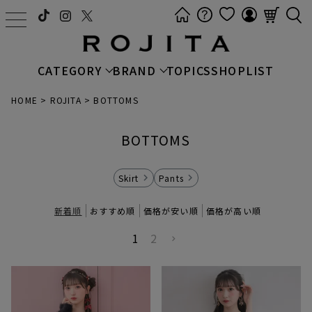
t
o
g
CATEGORY
BRAND
TOPICS
SHOPLIST
g
l
HOME
ROJITA
BOTTOMS
e
n
BOTTOMS
a
v
i
Skirt
Pants
g
a
新着順
おすすめ順
価格が安い順
価格が高い順
t
1
2
i
o
n