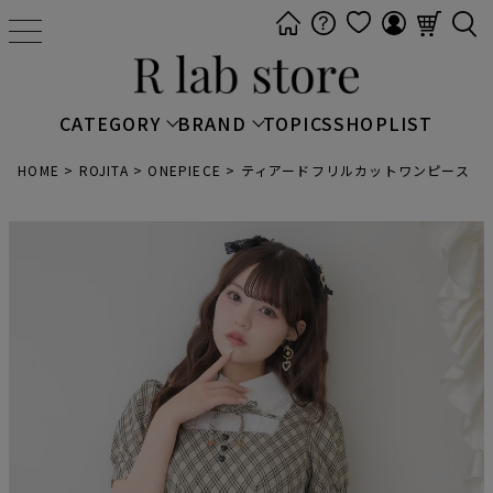
t
o
g
g
CATEGORY
BRAND
TOPICS
SHOPLIST
l
e
HOME
ROJITA
ONEPIECE
ティアードフリルカットワンピース
n
a
v
i
g
a
t
i
o
n