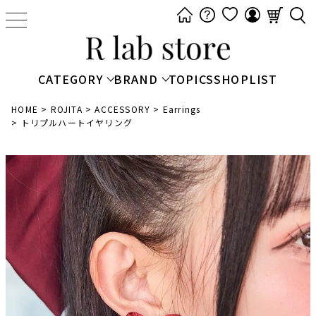
t
o
g
g
CATEGORY
BRAND
TOPICS
SHOPLIST
l
e
HOME
ROJITA
ACCESSORY
Earrings
トリプルハートイヤリング
n
a
v
i
g
a
t
i
o
n