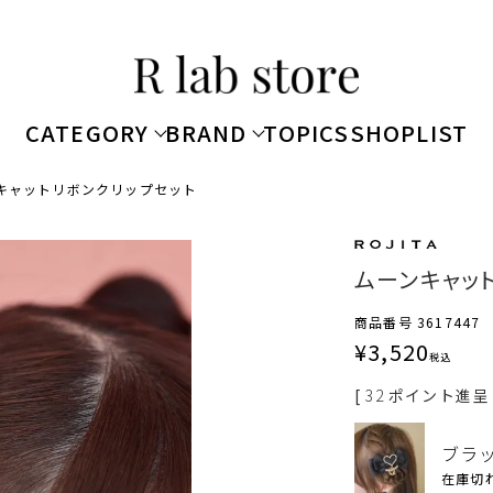
CATEGORY
BRAND
TOPICS
SHOPLIST
キャットリボンクリップセット
ムーンキャッ
商品番号
3617447
¥
3,520
税込
[
32
ポイント進呈 
ブラ
在庫切