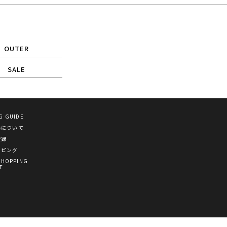
OUTER
SALE
G GUIDE
換について
登録
ッピング
SHOPPING
E