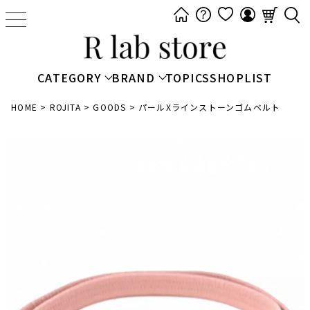
t
o
g
g
CATEGORY
BRAND
TOPICS
SHOPLIST
l
e
HOME
ROJITA
GOODS
パールXラインストーンゴムベルト
n
a
v
i
g
a
t
i
o
n