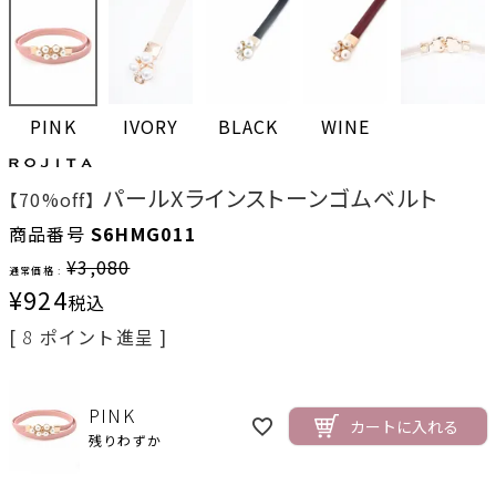
PINK
IVORY
BLACK
WINE
パールXラインストーンゴムベルト
【70%off】
商品番号
S6HMG011
¥
3,080
通常価格 :
¥
924
税込
[
8
ポイント進呈 ]
PINK
カートに入れる
残りわずか