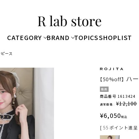
CATEGORY
BRAND
TOPICS
SHOPLIST
ンピース
ハー
【50%off】
動画
商品番号
1613424
¥
12,100
通常価格 :
¥
6,050
税込
[
55
ポイント進呈 