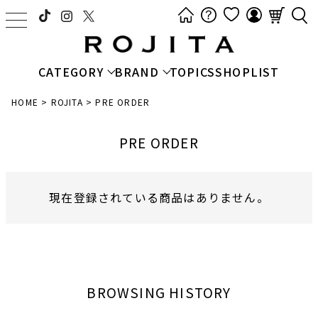
t
o
g
CATEGORY
BRAND
TOPICS
SHOPLIST
g
l
HOME
ROJITA
PRE ORDER
e
n
PRE ORDER
a
v
i
現在登録されている商品はありません。
g
a
t
i
o
n
BROWSING HISTORY