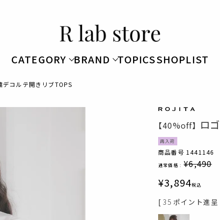
CATEGORY
BRAND
TOPICS
SHOPLIST
繍デコルテ開きリブTOPS
ロゴ
【40%off】
再入荷
商品番号
1441146
¥
6,490
通常価格 :
¥
3,894
税込
[
35
ポイント進呈 