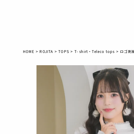
HOME
ROJITA
TOPS
T- shirt・Teleco tops
ロゴ刺