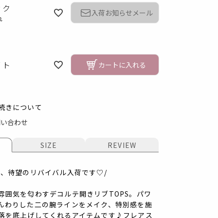
ック
入荷お知らせメール
れ
イト
カートに入れる
続きについて
問い合わせ
SIZE
REVIEW
ク
き、待望のリバイバル入荷です♡/
雰囲気を匂わすデコルテ開きリブTOPS。パワ
んわりした二の腕ラインをメイク、特別感を施
落を底上げしてくれるアイテムです♪フレアス