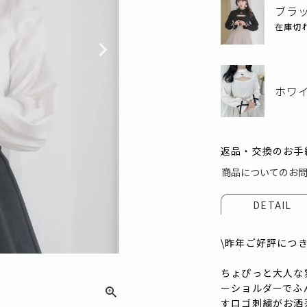
ブラ
在庫切
ホワ
返品・交換のお手
商品についてのお
DETAIL
ブラッ
\昨年ご好評につ
ちょぴっと大人な
ーショルダーでふ
すロゴ刺繍がお洒