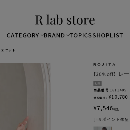
CATEGORY
BRAND
TOPICS
SHOPLIST
チェセット
レー
【30%off】
動画
商品番号
1611405
¥
10,780
通常価格 :
¥
7,546
税込
[
69
ポイント進呈 