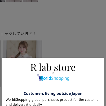
チェックしています！
ラ
ダブルリボンレース切替
カットトップス
8,690円
(税込)