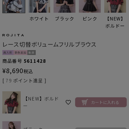
ホワイト
ブラック
ピンク
【NEW】
ボルドー
レース切替ボリュームフリルブラウス
再入荷
新色追加
動画
商品番号
5611428
¥
8,690
税込
[
79
ポイント進呈 ]
【NEW】ボルド
カートに入れる
ー