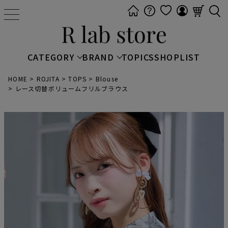
t
o
g
g
CATEGORY
BRAND
TOPICS
SHOPLIST
l
e
HOME
ROJITA
TOPS
Blouse
レース切替ボリュームフリルブラウス
n
a
v
i
g
a
t
i
o
n