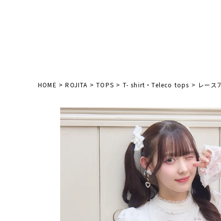
HOME
ROJITA
TOPS
T- shirt・Teleco tops
レース