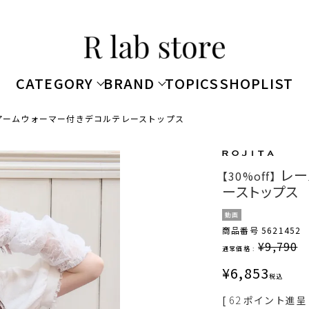
CATEGORY
BRAND
TOPICS
SHOPLIST
アームウォーマー付きデコルテレーストップス
レー
【30%off】
ーストップス
動画
商品番号
5621452
¥
9,790
通常価格 :
¥
6,853
税込
[
62
ポイント進呈 