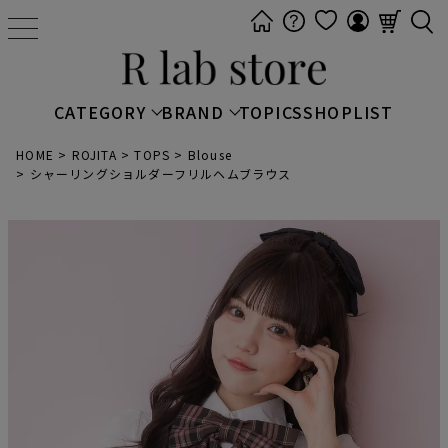
t
o
g
g
CATEGORY
BRAND
TOPICS
SHOPLIST
l
e
HOME
ROJITA
TOPS
Blouse
シャーリングショルダーフリルヘムブラウス
n
a
v
i
g
a
t
i
o
n