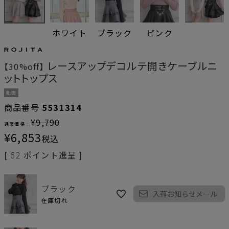
ホワイト
ブラック
ピンク
レースアップデコルテ開きケーブルニ
【30%off】
ットトップス
動画
商品番号
5531314
¥
9,790
通常価格 :
¥
6,853
税込
[
62
ポイント進呈 ]
ブラック
入荷お知らせメール
在庫切れ