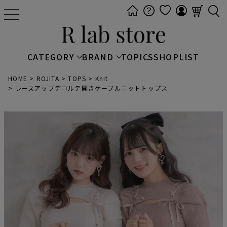
t
o
g
g
CATEGORY
BRAND
TOPICS
SHOPLIST
l
e
HOME
ROJITA
TOPS
Knit
レースアップデコルテ開きケーブルニットトップス
n
a
v
i
g
a
t
i
o
n