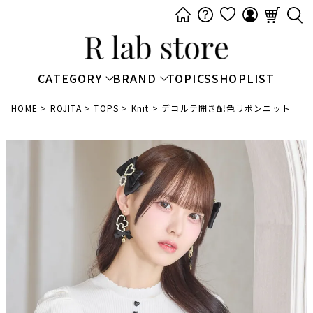
t
o
g
g
CATEGORY
BRAND
TOPICS
SHOPLIST
l
e
HOME
ROJITA
TOPS
Knit
デコルテ開き配色リボンニット
n
a
v
i
g
a
t
i
o
n