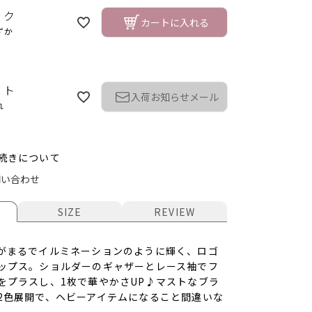
ック
カートに入れる
ずか
イト
入荷お知らせメール
れ
続きについて
問い合わせ
SIZE
REVIEW
ク
がまるでイルミネーションのように輝く、ロゴ
ップス。ショルダーのギャザーとレース袖でフ
をプラスし、1枚で華やかさUP♪マストなブラ
2色展開で、ヘビーアイテムになること間違いな