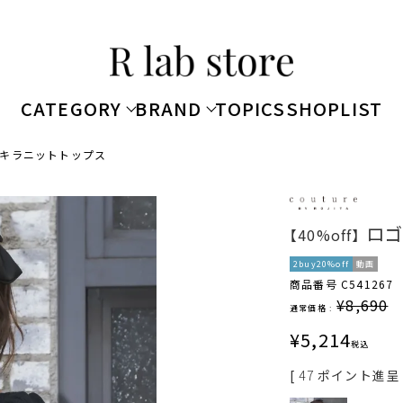
CATEGORY
BRAND
TOPICS
SHOPLIST
キラニットトップス
ロゴ
【40%off】
2buy20%off
動画
商品番号
C541267
¥
8,690
通常価格 :
¥
5,214
税込
[
47
ポイント進呈 