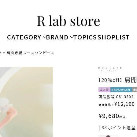
CATEGORY
BRAND
TOPICS
SHOPLIST
e
肩開き総レースワンピース
肩開
【20%off】
再入荷
2buy20%off
動
商品番号
C613302
¥
12,100
通常価格 :
¥
9,680
税込
[
88
ポイント進呈 