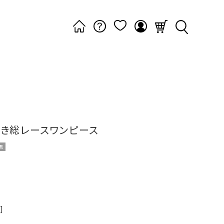
き総レースワンピース
画
]