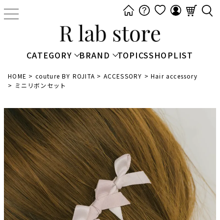
t
o
g
g
CATEGORY
BRAND
TOPICS
SHOPLIST
l
e
HOME
couture BY ROJITA
ACCESSORY
Hair accessory
ミニリボンセット
n
a
v
i
g
a
t
i
o
n