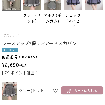
グレー(ド
マルチ(ギ
チェック
ット)
ンガム)
(ネイビ
ー)
レースアップ2段ティアードスカパン
2buy20%off
商品番号
C624357
¥
8,690
税込
[
79
ポイント進呈 ]
グレー(ドット)
カートに入れる