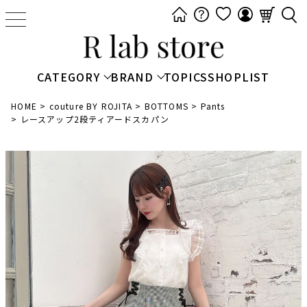
t
o
g
g
CATEGORY
BRAND
TOPICS
SHOPLIST
l
e
HOME
couture BY ROJITA
BOTTOMS
Pants
レースアップ2段ティアードスカパン
n
a
v
i
g
a
t
i
o
n