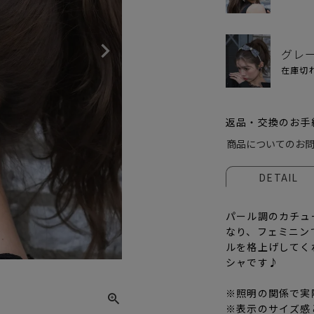
グレ
在庫切
返品・交換のお手
商品についてのお
DETAIL
パール調のカチュ
なり、フェミニンで
ルを格上げしてく
ブラッ
シャです♪
※照明の関係で実
※表示のサイズ感