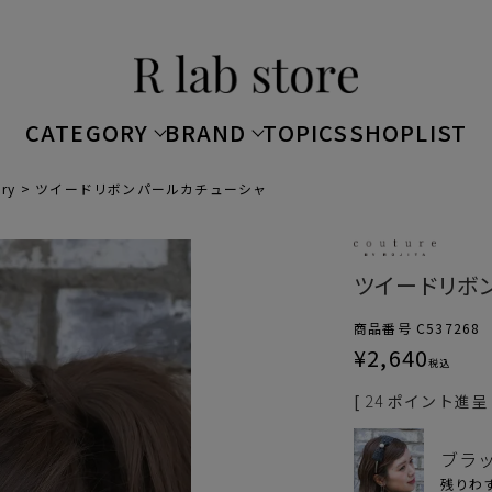
CATEGORY
BRAND
TOPICS
SHOPLIST
ory
ツイードリボンパールカチューシャ
ツイードリボ
商品番号
C537268
¥
2,640
税込
[
24
ポイント進呈 
ブラ
残りわ