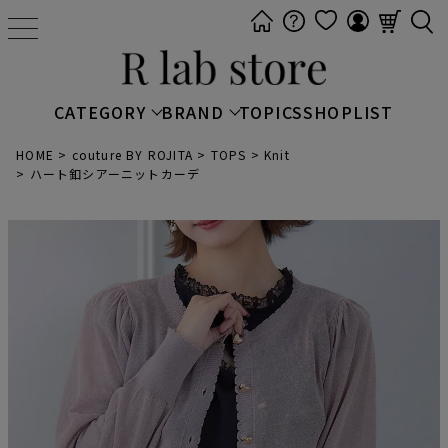
t
o
g
g
CATEGORY
BRAND
TOPICS
SHOPLIST
l
e
HOME
couture BY ROJITA
TOPS
Knit
ハート釦シアーニットカーデ
n
a
v
i
g
a
t
i
o
n