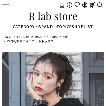
t
o
g
g
CATEGORY
BRAND
TOPICS
SHOPLIST
l
e
HOME
couture BY ROJITA
TOPS
Knit
ロゴ刺繍キラキラニットトップス
n
a
v
i
g
a
t
i
o
n