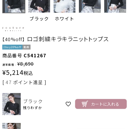
ブラック
ホワイト
ロゴ刺繍キラキラニットトップス
【40%off】
2buy20%off
動画
商品番号
C541267
¥
8,690
通常価格 :
¥
5,214
税込
[
47
ポイント進呈 ]
ブラック
カートに入れる
残りわずか