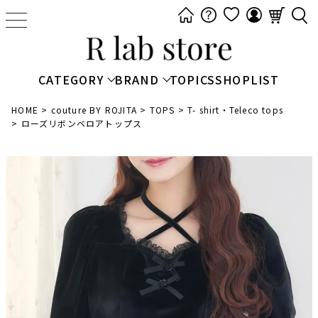
t
o
g
g
CATEGORY
BRAND
TOPICS
SHOPLIST
l
e
HOME
couture BY ROJITA
TOPS
T- shirt・Teleco tops
ローズリボンベロアトップス
n
a
v
i
g
a
t
i
o
n