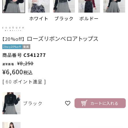
ホワイト
ブラック
ボルドー
ローズリボンベロアトップス
【20%off】
2buy20%off
動画
商品番号
C541277
¥
8,250
通常価格 :
¥
6,600
税込
[
60
ポイント進呈 ]
ブラック
カートに入れる