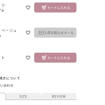
ック
カートに入れる
ずか
クベージュ
入荷お知らせメール
れ
イト
カートに入れる
続きについて
ク
ピ
問い合わせ
SIZE
REVIEW