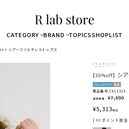
CATEGORY
BRAND
TOPICS
SHOPLIST
ps
シアーフリルテレコトップス
シア
【30%off】
2buy20%off
動画
商品番号
C611315
¥
7,590
通常価格 :
¥
5,313
税込
[
48
ポイント進呈 