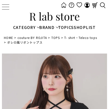
t
o
g
g
CATEGORY
BRAND
TOPICS
SHOPLIST
l
e
HOME
couture BY ROJITA
TOPS
T- shirt・Teleco tops
ボレロ風リボントップス
n
a
v
i
g
a
t
i
o
n