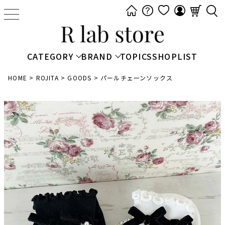
t
o
g
g
CATEGORY
BRAND
TOPICS
SHOPLIST
l
e
HOME
ROJITA
GOODS
パールチェーンソックス
n
a
v
i
g
a
t
i
o
n