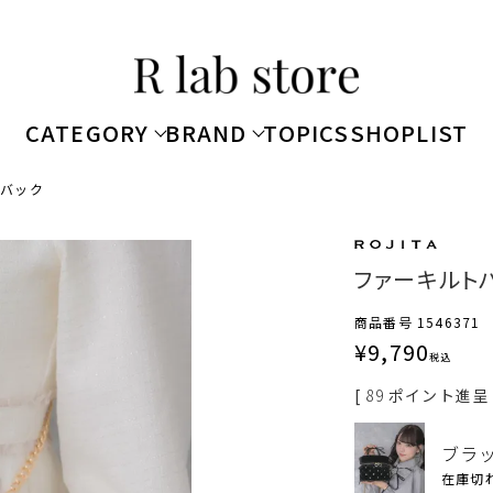
CATEGORY
BRAND
TOPICS
SHOPLIST
ーバック
ファーキルト
商品番号
1546371
¥
9,790
税込
[
89
ポイント進呈 
ブラ
在庫切