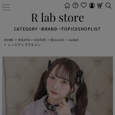
t
o
g
g
CATEGORY
BRAND
TOPICS
SHOPLIST
l
e
HOME
ROJITA
OUTER
Blouson・Jacket
レースアップブルゾン
n
a
v
i
g
a
t
i
o
n